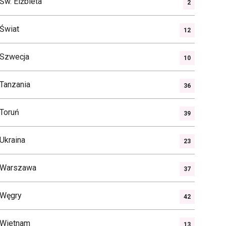
Św. Elżbieta
2
Świat
12
Szwecja
10
Tanzania
36
Toruń
39
Ukraina
23
Warszawa
37
Węgry
42
Wietnam
13