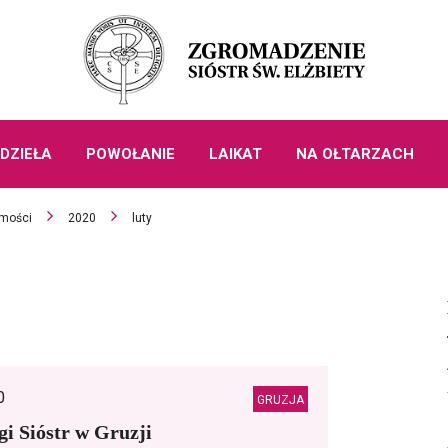
DZIEŁA
POWOŁANIE
LAIKAT
NA OŁTARZACH
mości
2020
luty
0
GRUZJA
ugi Sióstr w Gruzji