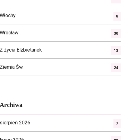
Włochy
8
Wrocław
30
Z życia Elżbietanek
13
Ziemia Św.
24
Archiwa
sierpień 2026
7
lipiec 2026