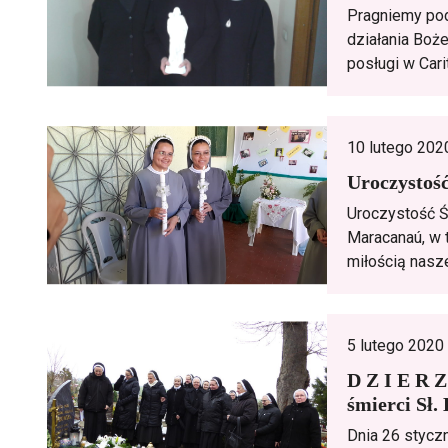
Pragniemy po
działania Boż
posługi w Carit
10 lutego 202
Uroczystoś
Uroczystość Ś
Maracanaú, w te
miłością nasze
5 lutego 2020
D Z I E R Z
śmierci Sł.
Dnia 26 styczn