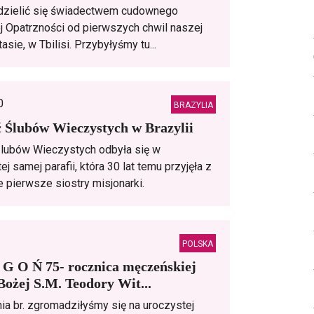
dzielić się świadectwem cudownego
ej Opatrzności od pierwszych chwil naszej
asie, w Tbilisi. Przybyłyśmy tu...
0
BRAZYLIA
ć Ślubów Wieczystych w Brazylii
lubów Wieczystych odbyła się w
j samej parafii, która 30 lat temu przyjęła z
 pierwsze siostry misjonarki.
POLSKA
 G O Ń 75- rocznica męczeńskiej
 Bożej S.M. Teodory Wit...
ia br. zgromadziłyśmy się na uroczystej