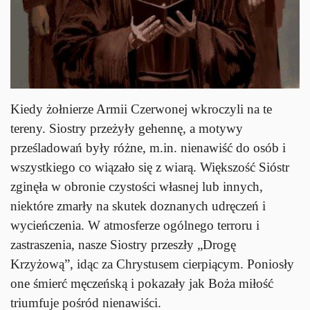
Kiedy żołnierze Armii Czerwonej wkroczyli na te
tereny. Siostry przeżyły gehennę, a motywy
prześladowań były różne, m.in. nienawiść do osób i
wszystkiego co wiązało się z wiarą. Większość Sióstr
zginęła w obronie czystości własnej lub innych,
niektóre zmarły na skutek doznanych udręczeń i
wycieńczenia. W atmosferze ogólnego terroru i
zastraszenia, nasze Siostry przeszły „Drogę
Krzyżową”, idąc za Chrystusem cierpiącym. Poniosły
one śmierć męczeńską i pokazały jak Boża miłość
triumfuje pośród nienawiści.