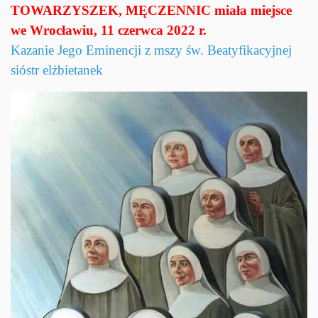
TOWARZYSZEK, MĘCZENNIC miała miejsce
we Wrocławiu, 11 czerwca 2022 r.
Kazanie Jego Eminencji z mszy św. Beatyfikacyjnej
sióstr elżbietanek