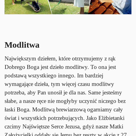
Modlitwa
Największym dziełem, które otrzymujemy z rąk
Dobrego Boga jest dzieło modlitwy. To ona jest
podstawą wszystkiego innego. Im bardziej
wymagające dzieła, tym więcej czasu modlitwy
potrzeba, aby Pan unosił je dla nas. Same jesteśmy
słabe, a nasze ręce nie mogłyby uczynić niczego bez
łaski Boga. Modlitwą brewiarzową ogarniamy cały
świat i wszystkich potrzebujących. Jako Elżbietanki
czcimy Najświętsze Serce Jezusa, gdyż nasze Matki
Założycielki oddały się Jemu bez reszty w akcie z 27.