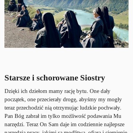
Starsze i schorowane Siostry
Dzięki ich dziełom mamy rację bytu. One dały
początek, one przecierały drogę, abyśmy my mogły
teraz przechodzić nią otrzymując ludzkie pochwały.
Pan Bóg zabrał im tylko możliwość podawania Mu
narzędzi. Teraz On Sam daje im codziennie najlepsze
narzędzia pracy, jakimi są modlitwa, ofiara i cierpienie.