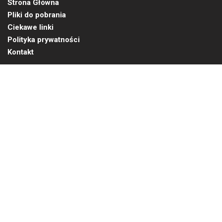
Strona Główna
Pliki do pobrania
Ciekawe linki
Polityka prywatności
Kontakt
Translate »
NEWSLETTER
Bądź na bieżąco z naszymi
najnowszymi aktualnościami
ZAMÓW
Szukaj: