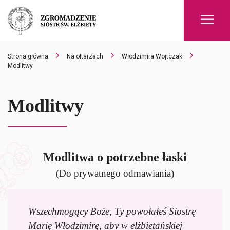
Men
Strona główna
Na ołtarzach
Włodzimira Wojtczak
Modlitwy
Modlitwy
Modlitwa o potrzebne łaski
(Do prywatnego odmawiania)
Wszechmogący Boże, Ty powołałeś Siostrę
Marię Włodzimirę, aby w elżbietańskiej