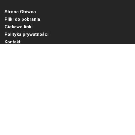
Strona Główna
Pliki do pobrania
Ciekawe linki
Polityka prywatności
Translate »
Kontakt
NEWSLETTER
Bądź na bieżąco z naszymi
najnowszymi aktualnościami
ZAMÓW