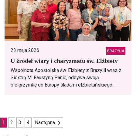
23 maja 2026
BRAZYLIA
U źródeł wiary i charyzmatu św. Elżbiety
Wspólnota Apostolska św. Elżbiety z Brazylii wraz z
Siostrą M. Faustyną Panic, odbywa swoją
pielgrzymkę do Europy śladami elżbietańskiego ...
Nawigacja
1
2
3
4
Następna
po