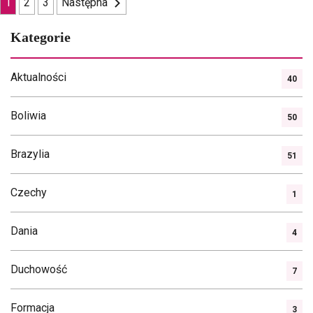
Nawigacja
1
2
3
Następna
po
Kategorie
wpisach
Aktualności
40
Boliwia
50
Brazylia
51
Czechy
1
Dania
4
Duchowość
7
Formacja
3