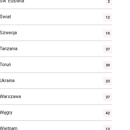
Św. Elżbieta
2
Świat
12
Szwecja
10
Tanzania
37
Toruń
39
Ukraina
23
Warszawa
37
Węgry
42
Wietnam
13