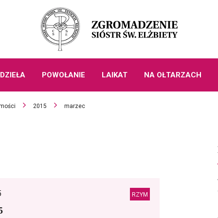
DZIEŁA
POWOŁANIE
LAIKAT
NA OŁTARZACH
mości
2015
marzec
5
RZYM
5