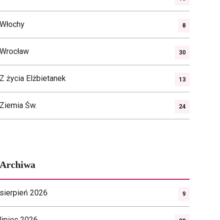
Włochy
8
Wrocław
30
Z życia Elżbietanek
13
Ziemia Św.
24
Archiwa
sierpień 2026
9
lipiec 2026