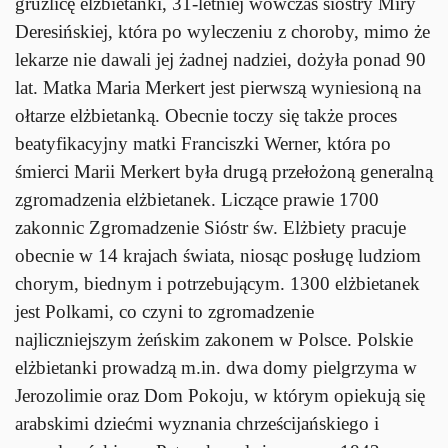
gruźlicę elżbietanki, 31-letniej wówczas siostry Miry
Deresińskiej, która po wyleczeniu z choroby, mimo że
lekarze nie dawali jej żadnej nadziei, dożyła ponad 90
lat. Matka Maria Merkert jest pierwszą wyniesioną na
ołtarze elżbietanką. Obecnie toczy się także proces
beatyfikacyjny matki Franciszki Werner, która po
śmierci Marii Merkert była drugą przełożoną generalną
zgromadzenia elżbietanek. Liczące prawie 1700
zakonnic Zgromadzenie Sióstr św. Elżbiety pracuje
obecnie w 14 krajach świata, niosąc posługę ludziom
chorym, biednym i potrzebującym. 1300 elżbietanek
jest Polkami, co czyni to zgromadzenie
najliczniejszym żeńskim zakonem w Polsce. Polskie
elżbietanki prowadzą m.in. dwa domy pielgrzyma w
Jerozolimie oraz Dom Pokoju, w którym opiekują się
arabskimi dziećmi wyznania chrześcijańskiego i