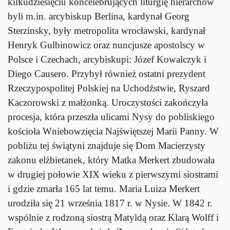
kilkudziesięciu koncelebrujących liturgię hierarchów
byli m.in. arcybiskup Berlina, kardynał Georg
Sterzinsky, były metropolita wrocławski, kardynał
Henryk Gulbinowicz oraz nuncjusze apostolscy w
Polsce i Czechach, arcybiskupi: Józef Kowalczyk i
Diego Causero. Przybył również ostatni prezydent
Rzeczypospolitej Polskiej na Uchodźstwie, Ryszard
Kaczorowski z małżonką. Uroczystości zakończyła
procesja, która przeszła ulicami Nysy do pobliskiego
kościoła Wniebowzięcia Najświętszej Marii Panny. W
pobliżu tej świątyni znajduje się Dom Macierzysty
zakonu elżbietanek, który Matka Merkert zbudowała
w drugiej połowie XIX wieku z pierwszymi siostrami
i gdzie zmarła 165 lat temu. Maria Luiza Merkert
urodziła się 21 września 1817 r. w Nysie. W 1842 r.
wspólnie z rodzoną siostrą Matyldą oraz Klarą Wolff i