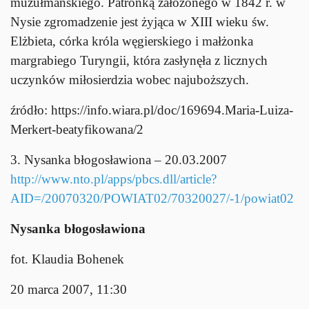
muzułmańskiego. Patronką założonego w 1842 r. w
Nysie zgromadzenie jest żyjąca w XIII wieku św.
Elżbieta, córka króla węgierskiego i małżonka
margrabiego Turyngii, która zasłynęła z licznych
uczynków miłosierdzia wobec najuboższych.
źródło: https://info.wiara.pl/doc/169694.Maria-Luiza-
Merkert-beatyfikowana/2
3. Nysanka błogosławiona – 20.03.2007
http://www.nto.pl/apps/pbcs.dll/article?
AID=/20070320/POWIAT02/70320027/-1/powiat02
Nysanka błogosławiona
fot. Klaudia Bohenek
20 marca 2007, 11:30