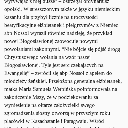
wyrywając z niej duszę” – ostrzegał ordynariusz
opolski. W streszczonym także w języku niemieckim
kazaniu dla przybył licznie na uroczystości
beatyfikacyjne elżbietanek i pielgrzymów z Niemiec
abp Nossol wyraził również nadzieję, że przykład
nowej Błogosławionej zaowocuje nowymi
powołaniami zakonnymi. “Nie bójcie się pójść drogą
Chrystusowego wołania na wzór naszej
Błogosławionej. Tyle jest serc czekających na
Ewangelię” – zwrócił się abp Nossol z apelem do
młodzieży żeńskiej. Przełożona generalna elżbietanek,
matka Maria Samuela Werbińska poinformowała na
zakończenie Mszy, że w podziękowaniu za
wyniesienie na ołtarze założycielki swego
zgromadzenia siostry otworzą w przyszłym roku
placówki w Kazachstanie i Paragwaju. Wśród