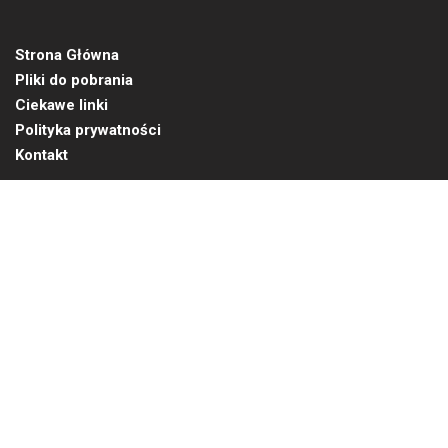
Strona Główna
Pliki do pobrania
Ciekawe linki
Polityka prywatności
Kontakt
Translate »
NEWSLETTER
Bądź na bieżąco z naszymi
najnowszymi aktualnościami
ZAMÓW