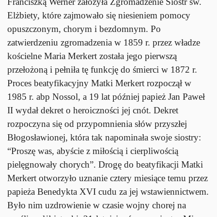
Franciszką Werner założyła Zgromadzenie Sióstr św.
Elżbiety, które zajmowało się niesieniem pomocy
opuszczonym, chorym i bezdomnym. Po
zatwierdzeniu zgromadzenia w 1859 r. przez władze
kościelne Maria Merkert została jego pierwszą
przełożoną i pełniła tę funkcję do śmierci w 1872 r.
Proces beatyfikacyjny Matki Merkert rozpoczął w
1985 r. abp Nossol, a 19 lat później papież Jan Paweł
II wydał dekret o heroiczności jej cnót. Dekret
rozpoczyna się od przypomnienia słów przyszłej
Błogosławionej, która tak napominała swoje siostry:
“Proszę was, abyście z miłością i cierpliwością
pielęgnowały chorych”. Drogę do beatyfikacji Matki
Merkert otworzyło uznanie cztery miesiące temu przez
papieża Benedykta XVI cudu za jej wstawiennictwem.
Było nim uzdrowienie w czasie wojny chorej na