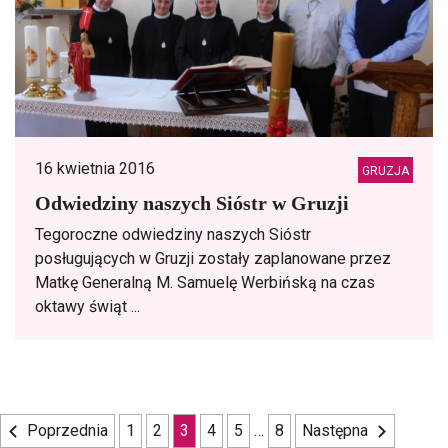
16 kwietnia 2016
GRUZJA
Odwiedziny naszych Sióstr w Gruzji
Tegoroczne odwiedziny naszych Sióstr
posługujących w Gruzji zostały zaplanowane przez
Matkę Generalną M. Samuelę Werbińską na czas
oktawy świąt ...
Nawigacja
Poprzednia
1
2
3
4
5
…
8
Następna