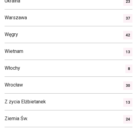
Ukraina
23
Warszawa
37
Węgry
42
Wietnam
13
Włochy
8
Wrocław
30
Z życia Elżbietanek
13
Ziemia Św.
24