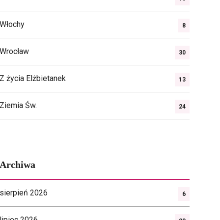
Włochy
8
Wrocław
30
Z życia Elżbietanek
13
Ziemia Św.
24
Archiwa
sierpień 2026
6
lipiec 2026