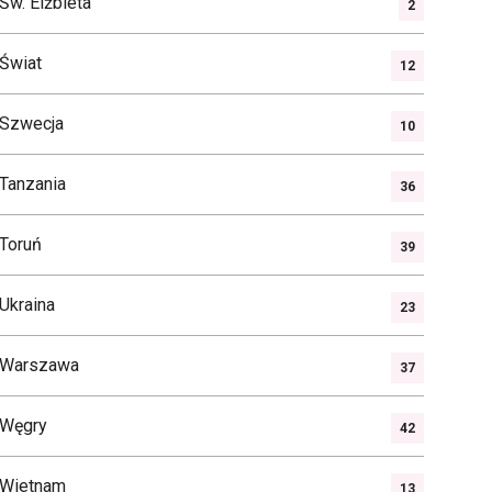
Św. Elżbieta
2
Świat
12
Szwecja
10
Tanzania
36
Toruń
39
Ukraina
23
Warszawa
37
Węgry
42
Wietnam
13