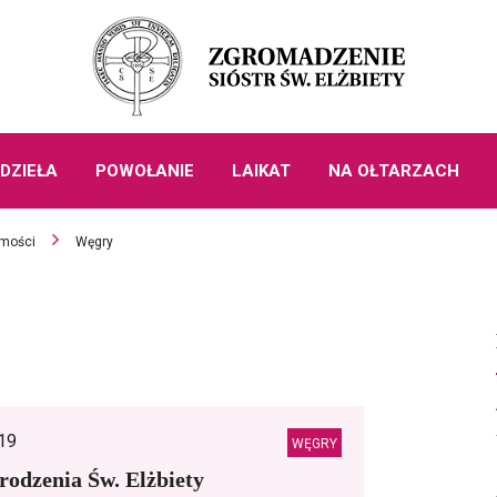
DZIEŁA
POWOŁANIE
LAIKAT
NA OŁTARZACH
mości
Węgry
19
WĘGRY
rodzenia Św. Elżbiety