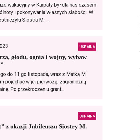
jazd wakacyjny w Karpaty był dla nas czasem
ólnoty i pokonywania własnych słabości. W
tniczyła Siostra M. ...
2023
UKRAINA
za, głodu, ognia i wojny, wybaw
…”
 go do 11 go listopada, wraz z Matką M.
m pojechać w jej pierwszą, zagraniczną
ainę. Po przekroczeniu grani...
UKRAINA
” z okazji Jubileuszu Siostry M.