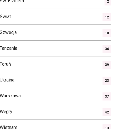
Św. Elżbieta
2
Świat
12
Szwecja
10
Tanzania
36
Toruń
39
Ukraina
23
Warszawa
37
Węgry
42
Wietnam
13