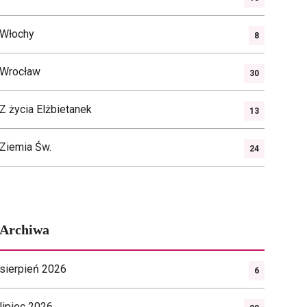
Włochy
8
Wrocław
30
Z życia Elżbietanek
13
Ziemia Św.
24
Archiwa
sierpień 2026
6
lipiec 2026