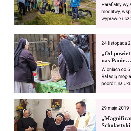
Parafialny wy
modlitwy, wsp
wyprawie uczes
24 listopada 
„Od powietr
nas Panie
W dniach od 6
Rafaelą mogła
podróż, na Ukr
29 maja 2019
„Magnificat
Scholastyki