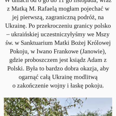
W dniach od 6 go do 11 go listopada, wraz
z Matką M. Rafaelą mogłam pojechać w
jej pierwszą, zagraniczną podróż, na
Ukrainę. Po przekroczeniu granicy polsko
– ukraińskiej uczestniczyłyśmy we Mszy
św. w Sanktuarium Matki Bożej Królowej
Pokoju, w Iwano Frankowe (Janowie),
gdzie proboszczem jest ksiądz Adam z
Polski. Była to bardzo dobra okazja, aby
ogarnąć całą Ukrainę modlitwą
o zakończenie wojny i łaskę pokoju.