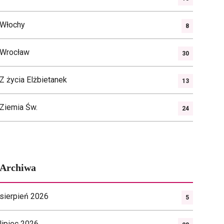
Włochy
8
Wrocław
30
Z życia Elżbietanek
13
Ziemia Św.
24
Archiwa
sierpień 2026
5
lipiec 2026