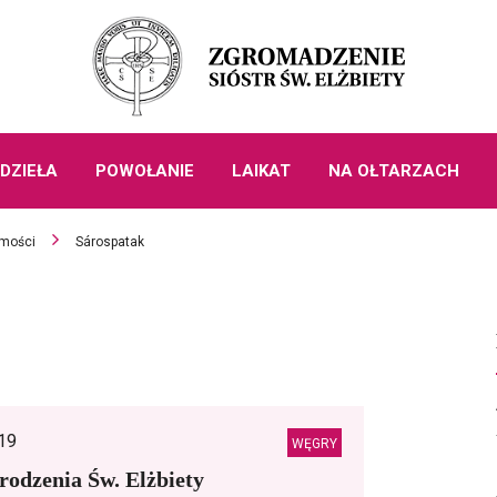
DZIEŁA
POWOŁANIE
LAIKAT
NA OŁTARZACH
mości
Sárospatak
19
WĘGRY
rodzenia Św. Elżbiety