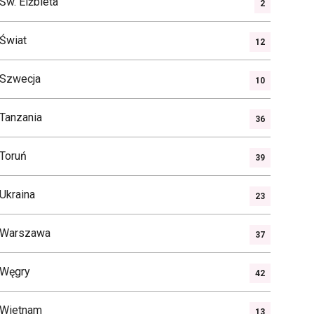
Św. Elżbieta
2
Świat
12
Szwecja
10
Tanzania
36
Toruń
39
Ukraina
23
Warszawa
37
Węgry
42
Wietnam
13