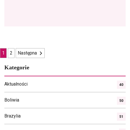
Nawigacja
1
2
Następna
po
Kategorie
wpisach
Aktualności
40
Boliwia
50
Brazylia
51