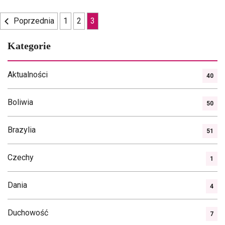
Nawigacja
Poprzednia
1
2
3
po
Kategorie
wpisach
Aktualności
40
Boliwia
50
Brazylia
51
Czechy
1
Dania
4
Duchowość
7