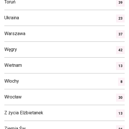
Toruń
39
Ukraina
23
Warszawa
37
Węgry
42
Wietnam
13
Włochy
8
Wrocław
30
Z życia Elżbietanek
13
Ziemia Św.