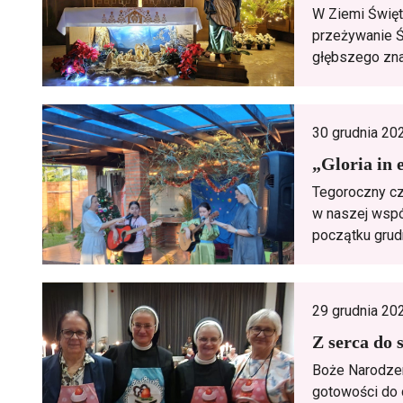
W Ziemi Święte
przeżywanie Ś
głębszego zna
30 grudnia 20
„Gloria in 
Tegoroczny cz
w naszej wspó
początku grud
29 grudnia 20
Z serca do 
Boże Narodzen
gotowości do 