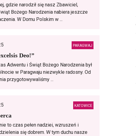
j, gdzie narodził się nasz Zbawiciel,
wiąt Bożego Narodzenia nabiera jeszcze
czenia. W Domu Polskim w ...
25
PARAGWAJ
excelsis Deo!”
as Adwentu i Świąt Bożego Narodzenia był
lnocie w Paragwaju niezwykle radosny. Od
nia przygotowywaliśmy ...
25
KATOWICE
serca
ie to czas pełen nadziei, wzruszeń i
dzielenia się dobrem. W tym duchu nasze