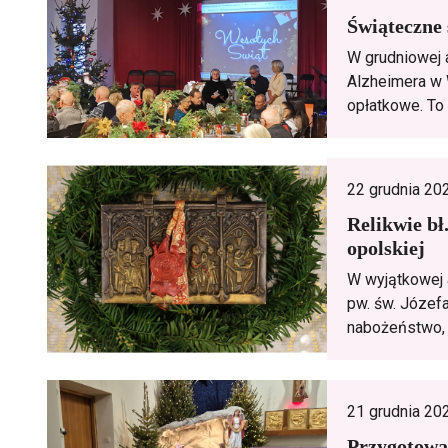
Świąteczne
W grudniowej 
Alzheimera w 
opłatkowe. To 
22 grudnia 20
Relikwie bł
opolskiej
W wyjątkowej 
pw. św. Józefa
nabożeństwo, 
21 grudnia 20
Przygotowan