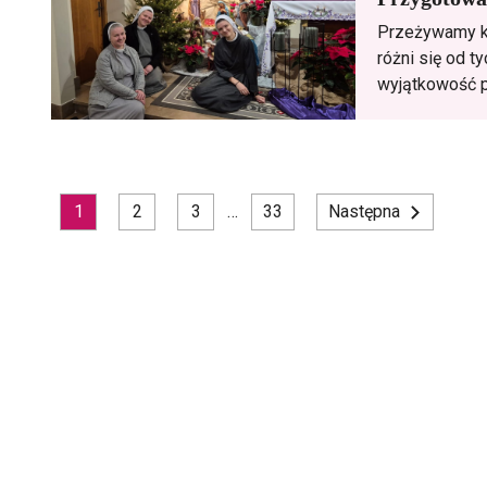
Przeżywamy ko
różni się od 
wyjątkowość p
Nawigacja
1
2
3
…
33
Następna
po
wpisach