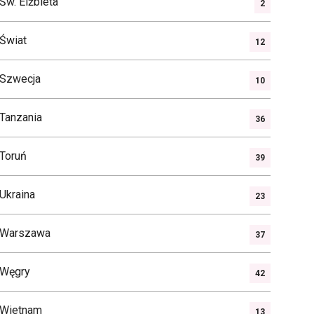
Św. Elżbieta
2
Świat
12
Szwecja
10
Tanzania
36
Toruń
39
Ukraina
23
Warszawa
37
Węgry
42
Wietnam
13