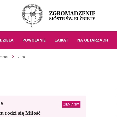
DZIEŁA
POWOŁANIE
LAIKAT
NA OŁTARZACH
mości
2025
25
ZIEMIA ŚW.
tu rodzi się Miłość