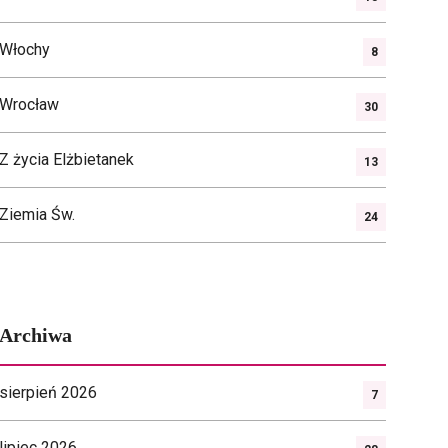
Włochy
8
Wrocław
30
Z życia Elżbietanek
13
Ziemia Św.
24
Archiwa
sierpień 2026
7
lipiec 2026