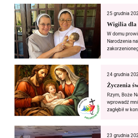
25 grudnia 20
Wigilia dla
W domu prowin
Narodzenia na
zakorzenionego
24 grudnia 20
Życzenia św
Rzym, Boże Na
wprowadź mnie
zagłębił w kon
23 grudnia 20