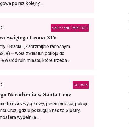
gowa po raz kolejny ...
25
NAUCZANIE PAPIESKIE
ca Świętego Leona XIV
try i Bracia! „Zabrzmijcie radosnym
52, 9) – woła zwiastun pokoju do
ę wśród ruin miasta, które trzeba ...
25
BOLIWIA
ego Narodzenia w Santa Cruz
ie to czas wyjątkowy, pełen radości, pokoju
anta Cruz, gdzie posługują nasze Siostry,
osfera wypełniła ...