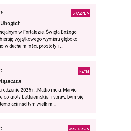
25
BRAZYLIA
 Ubogich
cjalnym w Fortalezie, Święta Bożego
bierają wyjątkowego wymiaru głęboko
 w duchu miłości, prostoty i ...
25
RZYM
iąteczne
rodzenie 2025 r. „Matko moja, Maryjo,
 do groty betlejemskiej i spraw, bym się
templacji nad tym wielkim ...
25
WARSZAWA