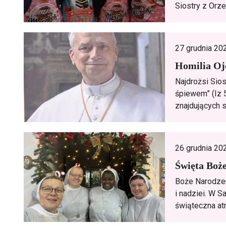
Siostry z Orze
27 grudnia 20
Homilia Oj
Najdrożsi Sios
śpiewem” (Iz 
znajdujących si
26 grudnia 20
Święta Boż
Boże Narodzen
i nadziei. W S
świąteczna atm