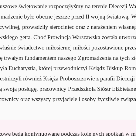
szowe świętowanie rozpoczęłyśmy na terenie Diecezji Wa
omadzenie było obecne jeszcze przed II wojną światową. W
cywilnej, prowadziły sierociniec oraz z narażeniem własn
awskiego getta. Choć Prowincja Warszawska została utwor
właśnie świadectwo miłosiernej miłości pozostawione prze
 się trwałym fundamentem naszego Zgromadzenia na tych z
yła Eucharystia, której przewodniczył Ksiądz Biskup Ro
stniczyli również Księża Proboszczowie z parafii Diecezj
ią swoją posługę, pracownicy Przedszkola Sióstr Elżbieta
ownicy oraz wszyscy przyjaciele i osoby życzliwie związ
zowe będą kontynuowane podczas kolejnych spotkań w mi