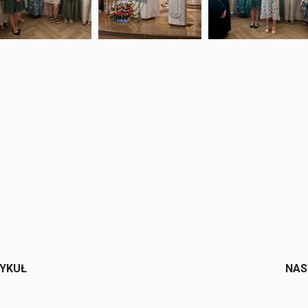
e
TYKUŁ
NAS