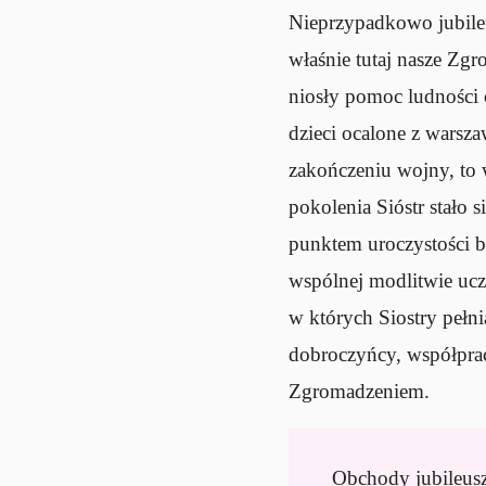
Nieprzypadkowo jubileu
właśnie tutaj nasze Zgr
niosły pomoc ludności 
dzieci ocalone z warsz
zakończeniu wojny, to 
pokolenia Sióstr stało
punktem uroczystości b
wspólnej modlitwie ucze
w których Siostry pełn
dobroczyńcy, współprac
Zgromadzeniem.
Obchody jubileus