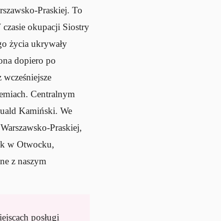
rszawsko-Praskiej. To
 czasie okupacji Siostry
ego życia ukrywały
zona dopiero po
z wcześniejsze
iemiach. Centralnym
muald Kamiński. We
i Warszawsko-Praskiej,
nek w Otwocku,
ane z naszym
ejscach posługi