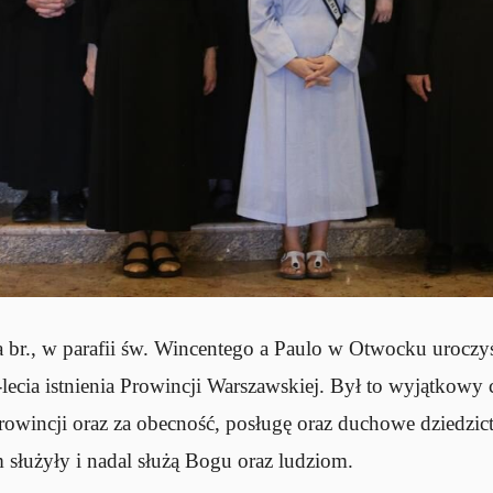
a br., w parafii św. Wincentego a Paulo w Otwocku uroczyś
ecia istnienia Prowincji Warszawskiej. Był to wyjątkowy 
Prowincji oraz za obecność, posługę oraz duchowe dziedzi
m służyły i nadal służą Bogu oraz ludziom.