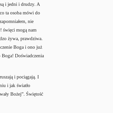
są i jedni i drudzy. A
 co ta osoba mówi do
zapomniałem, nie
e! święci mogą nam
rdzo żywa, prawdziwa.
dczenie Boga i ono już
 do Boga! Doświadczenia
szają i pociągają. I
iu i jak światło
hwały Bożej”. Świętość