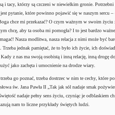
ą i tacy, którzy są czczeni w niewielkim gronie. Potrzebni 
 jest pytanie, które powinno pojawić się w naszym sercu –
Boga chce mi przekazać? O czym ważnym w swoim życiu 
m chcę, aby ta osoba mi pomogła? I to jest bardzo ważn
agać! Nasza modlitwa, nasza relacja z nimi może być ba
 Trzeba jednak pamiętać, że to było ich życie, ich doświa
 Kady z nas ma swoją osobistą i inną relację, inną drogę
użyć jako zachęta i umocnienie na drodze wiary.
zeba go poznać, trzeba dostrzec w nim te cechy, które poru
łowa św. Jana Pawła II „Tak jak sól nadaje smak pożywien
świętość nadaje pełny sens życiu, czyniąc je odblaskiem c
azują nam to liczne przykłady świętych ludzi.