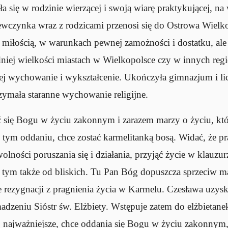
a się w rodzinie wierzącej i swoją wiarę praktykującej, n
ewczynka wraz z rodzicami przenosi się do Ostrowa Wielk
ją miłością, w warunkach pewnej zamożności i dostatku, ale
edniej wielkości miastach w Wielkopolsce czy w innych reg
 jej wychowanie i wykształcenie. Ukończyła gimnazjum i l
zymała staranne wychowanie religijne.
 się Bogu w życiu zakonnym i zarazem marzy o życiu, któr
w tym oddaniu, chce zostać karmelitanką bosą. Widać, że p
olności poruszania się i działania, przyjąć życie w klauzur
 tym także od bliskich. Tu Pan Bóg dopuszcza sprzeciw mat
ie rezygnacji z pragnienia życia w Karmelu. Czesława uzys
adzeniu Sióstr św. Elżbiety. Wstępuje zatem do elżbietan
co najważniejsze, chce oddania się Bogu w życiu zakonnym