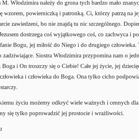
a M. Włodzimira należy do grona tych bardzo mało znanyc
się wzorem, powierniczką i patronką. Ci, którzy patrzą na j
arcie zawiedzeni, bo nie znajdą tu nic szczególnego. Dopier
 z Jezusem dostrzega coś wyjątkowego coś, co zachwyca i poci
ufanie Bogu, jej miłość do Niego i do drugiego człowieka.
zo zadziwiające. Siostra Włodzimira przypomina nam o jedn
ga i On troszczy się o Ciebie! Całe jej życie, jej dziecię
człowieka i człowieka do Boga. Ona tylko cicho podpowiad
starczy.
rótkiemu życiu możemy odkryć wiele ważnych i cennych dla
 się tylko poprowadzić jej prostocie i wrażliwości.
a