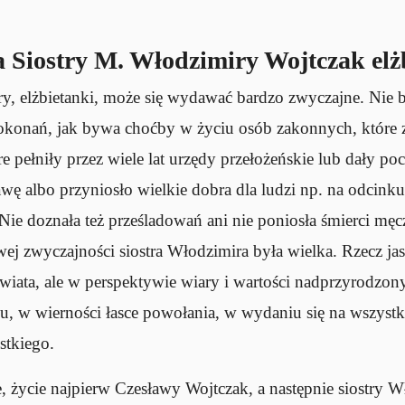
Siostry M. Włodzimiry Wojtczak elż
ry, elżbietanki, może się wydawać bardzo zwyczajne. Nie b
konań, jak bywa choćby w życiu osób zakonnych, które 
e pełniły przez wiele lat urzędy przełożeńskie lub dały p
ławę albo przyniosło wielkie dobra dla ludzi np. na odcin
s. Nie doznała też prześladowań ani nie poniosła śmierci męc
swej zwyczajności siostra Włodzimira była wielka. Rzecz jas
wiata, ale w perspektywie wiary i wartości nadprzyrodzon
, w wierności łasce powołania, w wydaniu się na wszystk
stkiego.
, życie najpierw Czesławy Wojtczak, a następnie siostry W