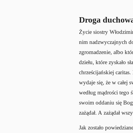
Droga duchowa 
Życie siostry Włodzimi
nim nadzwyczajnych do
zgromadzenie, albo któr
dziełu, które zyskało s
chrześcijańskiej carita
wydaje się, że w całej 
według mądrości tego ś
swoim oddaniu się Bogu
zażądał. A zażądał wszy
Jak zostało powiedziane