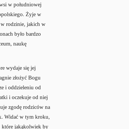
a wsi w południowej
opolskiego. Żyje w
 w rodzinie, jakich w
ionach było bardzo
iceum, naukę
e wydaje się jej
ragnie złożyć Bogu
ze i oddzieleniu od
ki i oczekuje od niej
kuje zgodę rodziców na
ek. Widać w tym kroku,
, które jakąkolwiek by