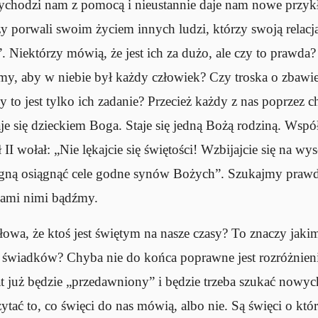
ychodzi nam z pomocą i nieustannie daje nam nowe przyk
 porwali swoim życiem innych ludzi, którzy swoją relacją
. Niektórzy mówią, że jest ich za dużo, ale czy to prawd
yśmy, aby w niebie był każdy człowiek? Czy troska o zbawi
 to jest tylko ich zadanie? Przecież każdy z nas poprzez c
je się dzieckiem Boga. Staje się jedną Bożą rodziną. Współ
II wołał: „Nie lękajcie się świętości! Wzbijajcie się na wy
ragną osiągnąć cele godne synów Bożych”. Szukajmy pra
sami nimi bądźmy.
łowa, że ktoś jest świętym na nasze czasy? To znaczy jak
świadków? Chyba nie do końca poprawne jest rozróżnienie
 lat już będzie „przedawniony” i będzie trzeba szukać nowyc
tać to, co święci do nas mówią, albo nie. Są święci o któ