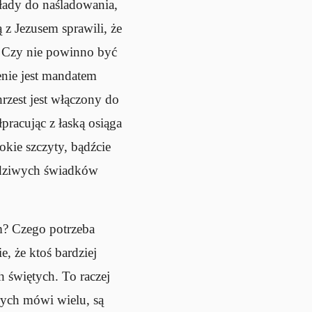
łady do naśladowania,
 z Jezusem sprawili, że
a? Czy nie powinno być
enie jest mandatem
hrzest jest włączony do
pracując z łaską osiąga
sokie szczyty, bądźcie
wdziwych świadków
im? Czego potrzeba
, że ktoś bardziej
h świętych. To raczej
rych mówi wielu, są