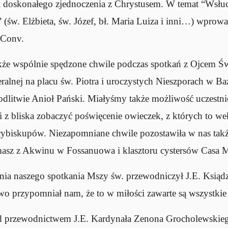
i doskonałego zjednoczenia z Chrystusem. W temat “Wsłu
(św. Elżbieta, św. Józef, bł. Maria Luiza i inni…) wprowa
 Conv.
kże wspólnie spędzone chwile podczas spotkań z Ojcem Ś
alnej na placu św. Piotra i uroczystych Nieszporach w Ba
odlitwie Anioł Pański. Miałyśmy także możliwość uczestn
i z bliska zobaczyć poświęcenie owieczek, z których to we
cybiskupów. Niezapomniane chwile pozostawiła w nas tak
masz z Akwinu w Fossanuowa i klasztoru cystersów Casa M
nia naszego spotkania Mszy św. przewodniczył J.E. Ksią
o przypomniał nam, że to w miłości zawarte są wszystkie
d przewodnictwem J.E. Kardynała Zenona Grocholewskie