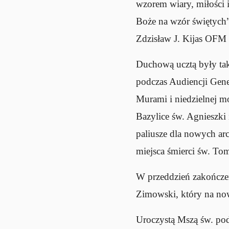
wzorem wiary, miłości 
Boże na wzór świętych” 
Zdzisław J. Kijas OFM
Duchową ucztą były ta
podczas Audiencji Gener
Murami i niedzielnej m
Bazylice św. Agnieszki 
paliusze dla nowych ar
miejsca śmierci św. To
W przeddzień zakończe
Zimowski, który na now
Uroczystą Mszą św. po