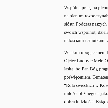
Wspólną pracę na plen
na plenum rozpoczynał
sióstr. Podczas naszych
swoich wspólnot, dzieli
radościami i smutkami 
Wielkim ubogaceniem by
Ojciec Ludovic Melo OP
łaską, bo Pan Bóg prag
poświęceniem. Tematem 
“Rola świeckich w Kośc
miłości bliźniego – ja
dobra ludzkości. Ksiąd