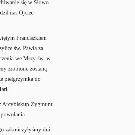
chiwanie się w Słowo
dził nas Ojciec
więtym Franciszkiem
zylice św. Pawła za
iczenia we Mszy św. w
łny zrobione zostaną
że pielgrzymka do
ari.
dz Arcybiskup Zygmunt
 powołania.
go zakończyłyśmy dni