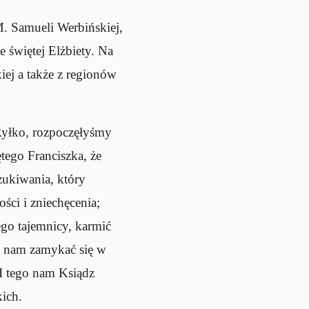
M. Samueli Werbińskiej,
 świętej Elżbiety. Na
kiej a także z regionów
Ryłko, rozpoczęłyśmy
tego Franciszka, że
zukiwania, który
ści i zniechęcenia;
go tajemnicy, karmić
la nam zamykać się w
I tego nam Ksiądz
kich.