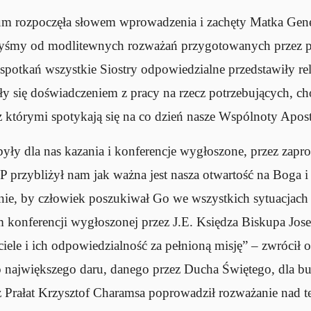
um rozpoczęła słowem wprowadzenia i zachęty Matka Gene
yśmy od modlitewnych rozważań przygotowanych przez p
 spotkań wszystkie Siostry odpowiedzialne przedstawiły rela
ły się doświadczeniem z pracy na rzecz potrzebujących, ch
z którymi spotykają się na co dzień nasze Wspólnoty Apost
ły dla nas kazania i konferencje wygłoszone, przez zapr
 przybliżył nam jak ważna jest nasza otwartość na Boga i
nie, by człowiek poszukiwał Go we wszystkich sytuacjach 
konferencji wygłoszonej przez J.E. Księdza Biskupa Jose
iele i ich odpowiedzialność za pełnioną misję” – zwrócił 
ko największego daru, danego przez Ducha Świętego, dla b
z Prałat Krzysztof Charamsa poprowadził rozważanie nad 