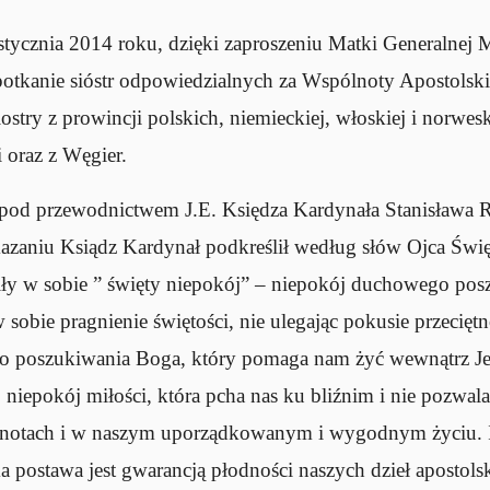
stycznia 2014 roku, dzięki zaproszeniu Matki Generalnej 
otkanie sióstr odpowiedzialnych za Wspólnoty Apostolskie
iostry z prowincji polskich, niemieckiej, włoskiej i norwes
i oraz z Węgier.
 pod przewodnictwem J.E. Księdza Kardynała Stanisława 
azaniu Ksiądz Kardynał podkreślił według słów Ojca Świę
ły w sobie ” święty niepokój” – niepokój duchowego pos
obie pragnienie świętości, nie ulegając pokusie przeciętno
o poszukiwania Boga, który pomaga nam żyć wewnątrz Je
; niepokój miłości, która pcha nas ku bliźnim i nie pozwa
lnotach i w naszym uporządkowanym i wygodnym życiu. 
a postawa jest gwarancją płodności naszych dzieł apostols