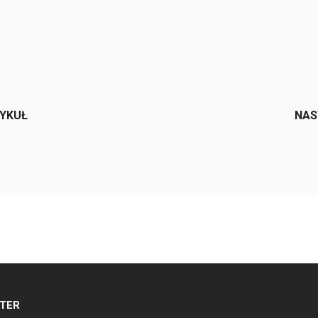
e
TYKUŁ
NAS
TER