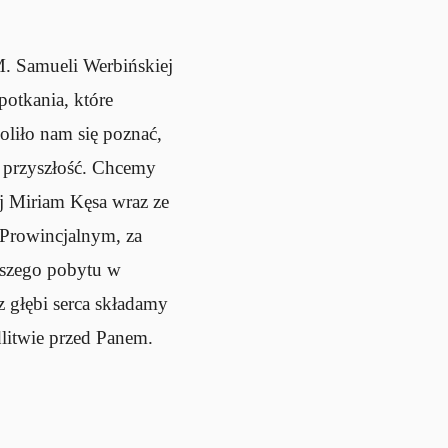
. Samueli Werbińskiej
otkania, które
oliło nam się poznać,
w przyszłość. Chcemy
ej Miriam Kęsa wraz ze
 Prowincjalnym, za
aszego pobytu w
 głębi serca składamy
litwie przed Panem.