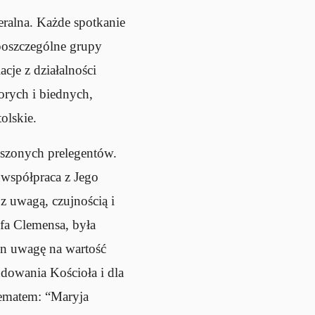
ralna. Każde spotkanie
oszczególne grupy
cje z działalności
orych i biednych,
olskie.
oszonych prelegentów.
 współpraca z Jego
z uwagą, czujnością i
fa Clemensa, była
on uwagę na wartość
udowania Kościoła i dla
tematem: “Maryja