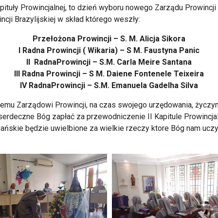
pituły Prowincjalnej, to dzień wyboru nowego Zarządu Prowincj
ji Brazylijskiej w skład którego weszły:
Przełożona Prowincji – S. M. Alicja Sikora
I Radna Prowincji ( Wikaria) – S M. Faustyna Panic
II RadnaProwincji – S.M. Carla Meire Santana
III Radna Prowincji – S M. Daiene Fontenele Teixeira
IV RadnaProwincji – S.M. Emanuela Gadelha Silva
całemu Zarządowi Prowincji, na czas swojego urzędowania, życzy
erdeczne Bóg zapłać za przewodniczenie II Kapitule Prowincjal
ańskie będzie uwielbione za wielkie rzeczy ktore Bóg nam uczyn