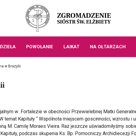
DZIEŁA
POWOŁANIE
LAIKAT
NA OŁTARZACH
lna w Brazylii
ii
lnym w Fortalezie w obecności Przewielebnej Matki Generalnej 
a. W temat Kapituły “ Wspólnota miejscem goscinności, wzrostu i
oną M. Camilę Moraes Vieira. Raz jeszcze uświadomiłyśmy sobi
Kapituły, podczas skupenia Ks. Bp. Pomocniczy Archidiecezji Fo