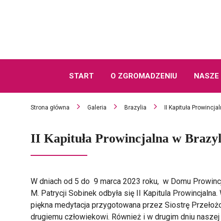
START
O ZGROMADZENIU
NASZE 
Strona główna
Galeria
Brazylia
II Kapituła Prowincja
II Kapituła Prowincjalna w Brazyl
W dniach od 5 do 9 marca 2023 roku, w Domu Prowincja
M. Patrycji Sobinek odbyła się II Kapitula Prowincjaln
piękna medytacja przygotowana przez Siostrę Przełoż
drugiemu człowiekowi. Również i w drugim dniu naszej 