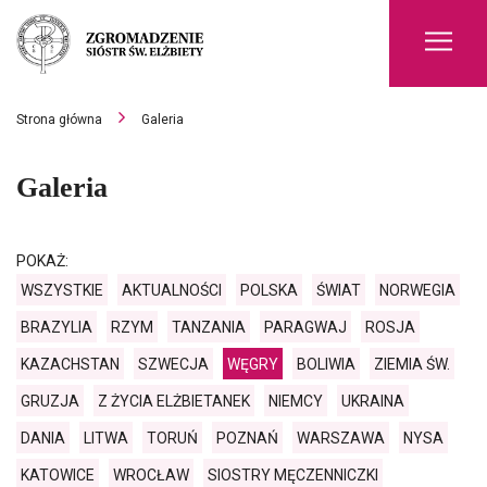
Men
Strona główna
Galeria
Galeria
POKAŻ:
WSZYSTKIE
AKTUALNOŚCI
POLSKA
ŚWIAT
NORWEGIA
BRAZYLIA
RZYM
TANZANIA
PARAGWAJ
ROSJA
KAZACHSTAN
SZWECJA
WĘGRY
BOLIWIA
ZIEMIA ŚW.
GRUZJA
Z ŻYCIA ELŻBIETANEK
NIEMCY
UKRAINA
DANIA
LITWA
TORUŃ
POZNAŃ
WARSZAWA
NYSA
KATOWICE
WROCŁAW
SIOSTRY MĘCZENNICZKI