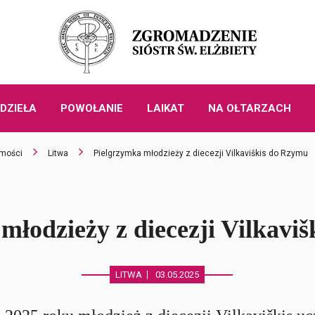
DZIEŁA
POWOŁANIE
LAIKAT
NA OŁTARZACH
mości
Litwa
Pielgrzymka młodzieży z diecezji Vilkaviškis do Rzymu
młodzieży z diecezji Vilkavi
LITWA
03.05.2025