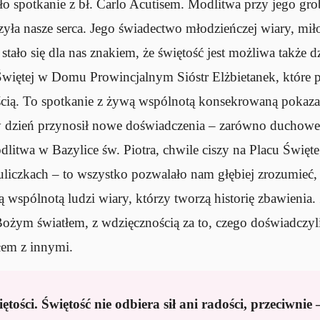
o spotkanie z bł. Carlo Acutisem. Modlitwa przy jego gro
zyła nasze serca. Jego świadectwo młodzieńczej wiary, miło
tało się dla nas znakiem, że świętość jest możliwa także dz
więtej w Domu Prowincjalnym Sióstr Elżbietanek, które p
ością. To spotkanie z żywą wspólnotą konsekrowaną pokaz
dzień przynosił nowe doświadczenia – zarówno duchowe, 
itwa w Bazylice św. Piotra, chwile ciszy na Placu Święteg
liczkach – to wszystko pozwalało nam głębiej zrozumieć, ż
ą wspólnotą ludzi wiary, którzy tworzą historię zbawieni
ożym światłem, z wdzięcznością za to, czego doświadczyli
tłem z innymi.
iętości. Świętość nie odbiera sił ani radości, przeciwnie 