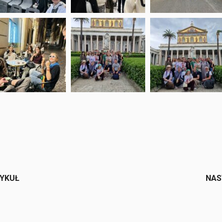
e
TYKUŁ
NAS