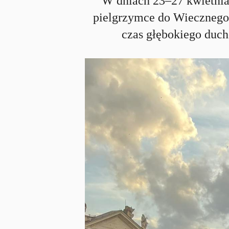
W dniach 23–27 kwietnia 
pielgrzymce do Wiecznego 
czas głębokiego duch