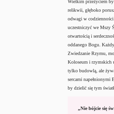
Wielkim przeżyciem był
relikwii, głęboko porus
odwagi w codzienności s
uczestniczyć we Mszy Ś
otwartością i serdeczn
oddanego Bogu. Każdy 
Zwiedzanie Rzymu, modl
Koloseum i rzymskich u
tylko budowlą, ale żyw
sercami napełnionymi B
by dzielić się tym świa
„Nie bójcie się św