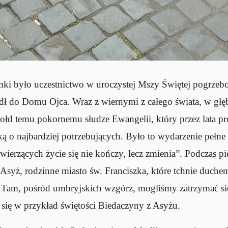
mki było uczestnictwo w uroczystej Mszy Świętej pogrzeb
edł do Domu Ojca. Wraz z wiernymi z całego świata, w głę
ołd temu pokornemu słudze Ewangelii, który przez lata pr
ską o najbardziej potrzebujących. Było to wydarzenie pełne ż
wierzących życie się nie kończy, lecz zmienia”. Podczas p
Asyż, rodzinne miasto św. Franciszka, które tchnie duche
. Tam, pośród umbryjskich wzgórz, mogliśmy zatrzymać się
 się w przykład świętości Biedaczyny z Asyżu.