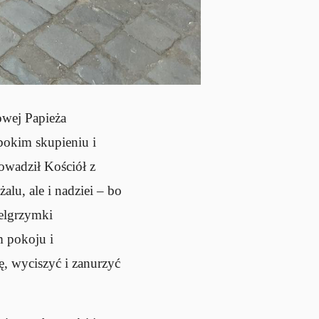
owej Papieża
bokim skupieniu i
owadził Kościół z
alu, ale i nadziei – bo
ielgrzymki
m pokoju i
, wyciszyć i zanurzyć