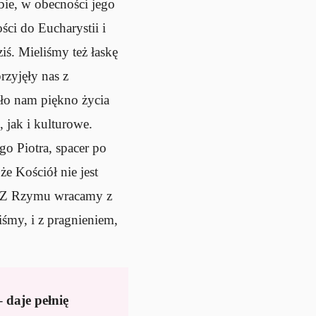
bie, w obecności jego
ści do Eucharystii i
iś. Mieliśmy też łaskę
rzyjęły nas z
ało nam piękno życia
jak i kulturowe.
o Piotra, spacer po
e Kościół nie jest
a. Z Rzymu wracamy z
śmy, i z pragnieniem,
– daje pełnię