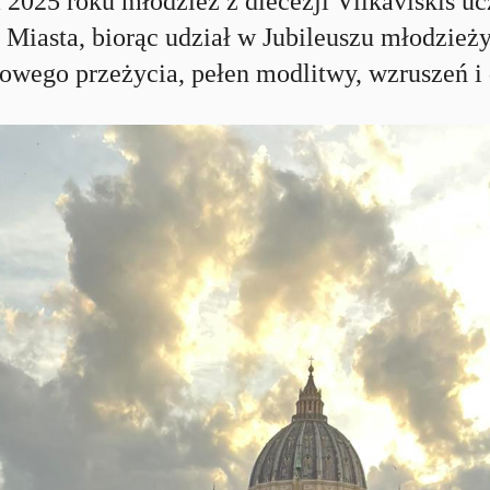
2025 roku młodzież z diecezji Vilkaviškis u
Miasta, biorąc udział w Jubileuszu młodzieży
owego przeżycia, pełen modlitwy, wzruszeń i d