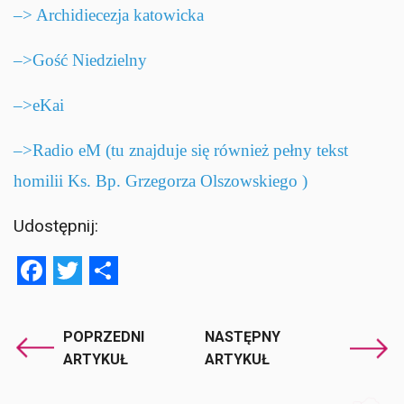
–> Archidiecezja katowicka
–>Gość Niedzielny
–>eKai
–>Radio eM (tu znajduje się również pełny tekst
homilii Ks. Bp. Grzegorza Olszowskiego )
Udostępnij:
Facebook
Twitter
Share
POPRZEDNI
NASTĘPNY
ARTYKUŁ
ARTYKUŁ