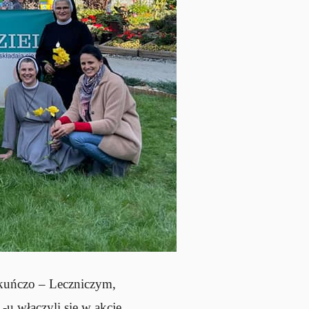
ekuńczo – Leczniczym,
-u włączyli się w akcję