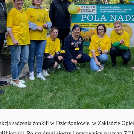
 akcja sadzenia żonkili w Dzierżoniowie, w Zakładzie Opi
elżbietanki. Po raz drugi siostry i pracownicy naszego ZOL