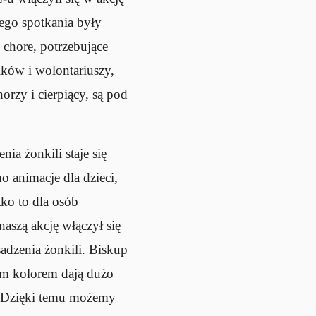
ego spotkania były
 chore, potrzebujące
ików i wolontariuszy,
orzy i cierpiący, są pod
ia żonkili staje się
 animacje dla dzieci,
tko to dla osób
szą akcję włączył się
adzenia żonkili. Biskup
ym kolorem dają dużo
h. Dzięki temu możemy