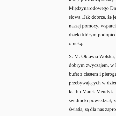
Międzynarodowego Dnia
słowa „Jak dobrze, że j
naszej pomocy, wsparci
dzięki którym podopiecz
opieką.
S. M. Oktawia Wolska, d
dobrym zwyczajem, w kt
bufet z ciastem i piero
przebywających w dzier
ks. bp Marek Mendyk – 
świdnicki powiedział, 
światła, są dla nas za