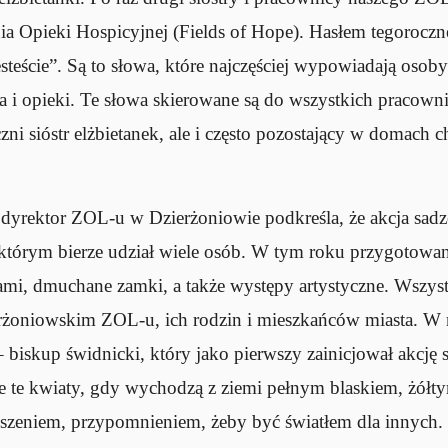
 Opieki Hospicyjnej (Fields of Hope). Hasłem tegoroczn
esteście”. Są to słowa, które najczęściej wypowiadają osoby
a i opieki. Te słowa skierowane są do wszystkich pracown
ni sióstr elżbietanek, ale i często pozostający w domach ch
yrektor ZOL-u w Dzierżoniowie podkreśla, że akcja sadzen
órym bierze udział wiele osób. W tym roku przygotowano
gami, dmuchane zamki, a także występy artystyczne. Wszys
żoniowskim ZOL-u, ich rodzin i mieszkańców miasta. W na
biskup świdnicki, który jako pierwszy zainicjował akcję s
że te kwiaty, gdy wychodzą z ziemi pełnym blaskiem, żółt
proszeniem, przypomnieniem, żeby być światłem dla innyc