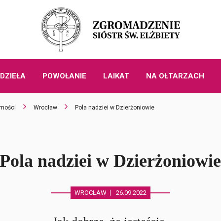
DZIEŁA
POWOŁANIE
LAIKAT
NA OŁTARZACH
mości
Wrocław
Pola nadziei w Dzierżoniowie
Pola nadziei w Dzierżoniowi
WROCŁAW
26.09.2022