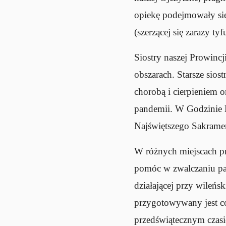
opiekę podejmowały się
(szerzącej się zarazy tyf
Siostry naszej Prowinc
obszarach. Starsze sios
chorobą i cierpieniem 
pandemii. W Godzinie M
Najświętszego Sakrament
W różnych miejscach pr
pomóc w zwalczaniu pa
działającej przy wileńs
przygotowywany jest co
przedświątecznym czas