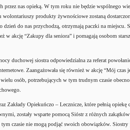
ch przez nas opieką. W tym roku nie będzie wspólnego wi
lu wolontariuszy produkty żywnościowe zostaną dostarcz
co dzień do nas przychodzą, otrzymają paczki na miejscu. 
eż w akcję “Zakupy dla seniora” i pomagają osobom star
mocy duchowej siostra odpowiedzialna za referat powołan
internetowe. Zaangażowała się również w akcję “Mój czas je
wielu osób, potrzebujących w tym trudnym czasie obecnoś
uchowego.
az Zakłady Opiekuńczo – Lecznicze, które pełnią opiekę
wnymi, zostały wsparte pomocą Sióstr z różnych zakątków 
tym czasie nie mogą podjąć swoich obowiązków. Siostry p