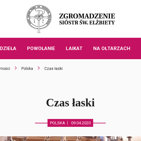
DZIEŁA
POWOŁANIE
LAIKAT
NA OŁTARZACH
mości
Polska
Czas łaski
Czas łaski
POLSKA
09.04.2020