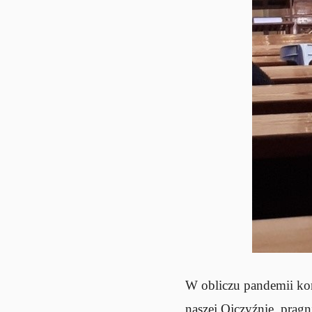
W obliczu pandemii kor
naszej Ojczyźnie, prag