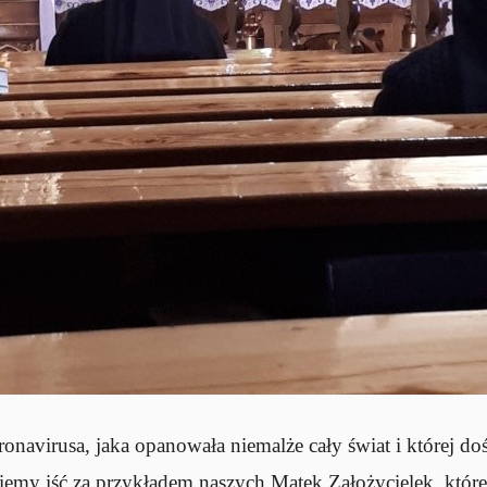
onavirusa, jaka opanowała niemalże cały świat i której d
niemy iść za przykładem naszych Matek Założycielek, któ