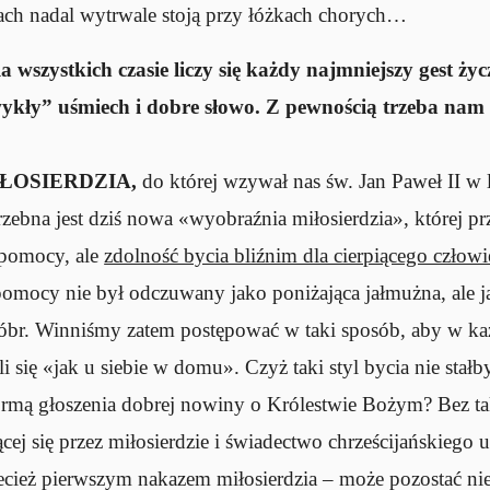
ach nadal wytrwale stoją przy łóżkach chorych…
wszystkich czasie liczy się każdy najmniejszy gest życz
kły” uśmiech i dobre słowo. Z pewnością trzeba nam 
ŁOSIERDZIA,
do której wzywał nas św. Jan Paweł II w 
rzebna jest dziś nowa «wyobraźnia miłosierdzia», której pr
ć pomocy, ale
zdolność bycia bliźnim dla cierpiącego człow
t pomocy nie był odczuwany jako poniżająca jałmużna, ale 
dóbr. Winniśmy zatem postępować w taki sposób, aby w każ
 się «jak u siebie w domu». Czyż taki styl bycia nie stałby
formą głoszenia dobrej nowiny o Królestwie Bożym? Bez t
cej się przez miłosierdzie i świadectwo chrześcijańskiego 
ecież pierwszym nakazem miłosierdzia – może pozostać ni