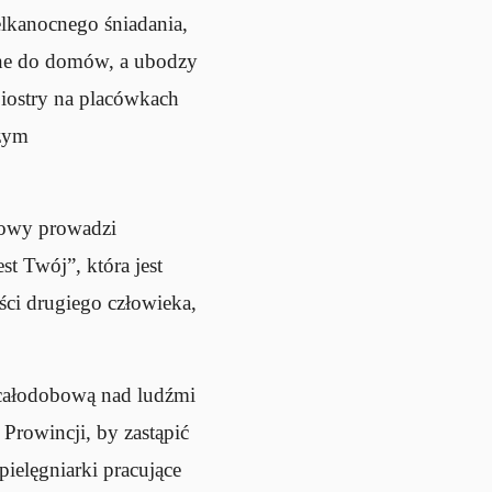
elkanocnego śniadania,
one do domów, a ubodzy
Siostry na placówkach
szym
iowy prowadzi
st Twój”, która jest
ci drugiego człowieka,
 całodobową nad ludźmi
Prowincji, by zastąpić
ielęgniarki pracujące