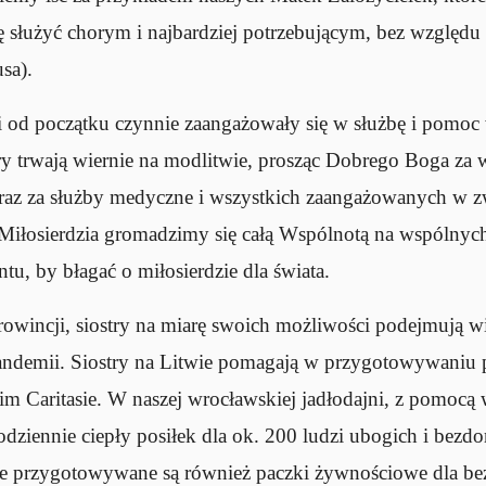
 służyć chorym i najbardziej potrzebującym, bez względu
usa).
ji od początku czynnie zaangażowały się w służbę i pomoc 
try trwają wiernie na modlitwie, prosząc Dobrego Boga za 
oraz za służby medyczne i wszystkich zaangażowanych w 
iłosierdzia gromadzimy się całą Wspólnotą na wspólnych
u, by błagać o miłosierdzie dla świata.
owincji, siostry na miarę swoich możliwości podejmują wie
ndemii. Siostry na Litwie pomagają w przygotowywaniu p
kim Caritasie. W naszej wrocławskiej jadłodajni, z pomocą 
dziennie ciepły posiłek dla ok. 200 ludzi ubogich i bez
ie przygotowywane są również paczki żywnościowe dla b