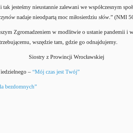
i tak jesteśmy nieustannie zalewani we współczesnym społ
czynów
nadaje nieodpartą moc miłosierdziu
słów
.” (NMI 50
aszym Zgromadzeniem w modlitwie o ustanie pandemii i w
trzebującemu, wszędzie tam, gdzie go odnajdujemy.
Siostry z Prowincji Wrocławskiej
Niedzielnego –
“Mój czas jest Twój”
dla bezdomnych”
e