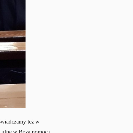
oświadczamy też w
re ufne w Bożą pomoc i