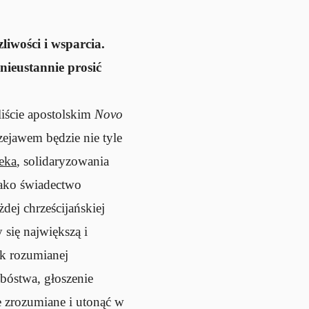
liwości i wsparcia.
nieustannie prosić
liście apostolskim
Novo
zejawem będzie nie tyle
ieka
, solidaryzowania
jako świadectwo
dej chrześcijańskiej
 się największą i
ak rozumianej
ubóstwa, głoszenie
e zrozumiane i utonąć w