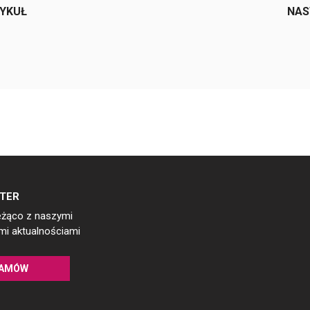
TYKUŁ
NAS
TER
eżąco z naszymi
i aktualnościami
AMÓW