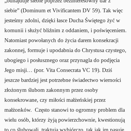
„odnajduje siebie poprzez bezinteresowny dar z
siebie” (Dominum et Vivificantem DV 59). Tak więc
jesteśmy zdolni, dzięki łasce Ducha Świętego żyć w
komunii i służyć bliźnim z oddaniem, i poświęceniem.
Natomiast powołanych do życia darem konsekracji
zakonnej, formuje i upodabnia do Chrystusa czystego,
ubogiego i posłusznego oraz przynagla do podjęcia
Jego misji… (por. Vita Consecrata VC 19). Dziś
jeszcze bardziej jest potrzebne świadectwo wierności
złożonym ślubom zakonnym przez osoby
konsekrowane, czy miłości małżeńskiej przez
małżonków. Często stanowi to ogromny problem dla
wielu osób, którzy żyją powierzchownie, kwestionują
to co ślubowali, traktują wybiórczo, tak jak im pasuje.