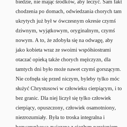
biedzie, nie mając środków, aby leczyć. Sam fakt
chodzenia po domach, odwiedzania chorych tam
ukrytych już był w ówczesnym okresie czymś
dziwnym, wyjątkowym, oryginalnym, czymś
nowym. A to, że zdobyła się na odwagę, aby
jako kobieta wraz ze swoimi współsiostrami
otaczać opieką także chorych mężczyzn, dla
tamtych dni było może nawet czymś gorszącym.
Nie cofnęła się przed niczym, byleby tylko móc
służyć Chrystusowi w człowieku cierpiącym, i to
bez granic. Dla niej liczył się tylko człowiek
cierpiący, opuszczony, człowiek osamotniony,
niezrozumiały. Była to troska integralna i
bezwarunkowa związana z ciagłym narażaniem