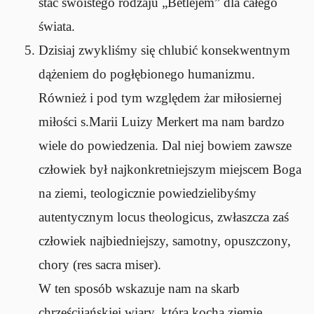
stać swoistego rodzaju „Betlejem” dla całego
świata.
Dzisiaj zwykliśmy się chlubić konsekwentnym
dążeniem do pogłębionego humanizmu.
Również i pod tym względem żar miłosiernej
miłości s.Marii Luizy Merkert ma nam bardzo
wiele do powiedzenia. Dal niej bowiem zawsze
człowiek był najkonkretniejszym miejscem Boga
na ziemi, teologicznie powiedzielibyśmy
autentycznym locus theologicus, zwłaszcza zaś
człowiek najbiedniejszy, samotny, opuszczony,
chory (res sacra miser).
W ten sposób wskazuje nam na skarb
chrześcijańskiej wiary, która kocha ziemię ,