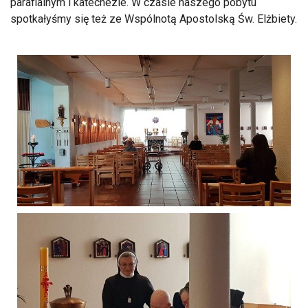
parafialnym i katechezie. W czasie naszego pobytu
spotkałyśmy się też ze Wspólnotą Apostolską Św. Elżbiety.