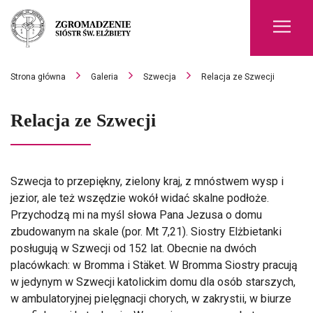
Men
Strona główna
Galeria
Szwecja
Relacja ze Szwecji
Relacja ze Szwecji
Szwecja to przepiękny, zielony kraj, z mnóstwem wysp i
jezior, ale też wszędzie wokół widać skalne podłoże.
Przychodzą mi na myśl słowa Pana Jezusa o domu
zbudowanym na skale (por. Mt 7,21). Siostry Elżbietanki
posługują w Szwecji od 152 lat. Obecnie na dwóch
placówkach: w Bromma i Stäket. W Bromma Siostry pracują
w jedynym w Szwecji katolickim domu dla osób starszych,
w ambulatoryjnej pielęgnacji chorych, w zakrystii, w biurze