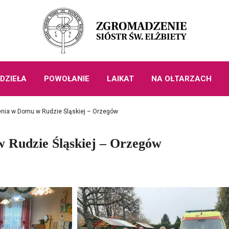
DZIEŁA
POWOŁANIE
LAIKAT
NA OŁTARZACH
zenia w Domu w Rudzie Śląskiej – Orzegów
w Rudzie Śląskiej – Orzegów