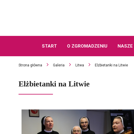
START
O ZGROMADZENIU
NASZE 
Strona główna
Galeria
Litwa
Elżbietanki na Litwie
Elżbietanki na Litwie