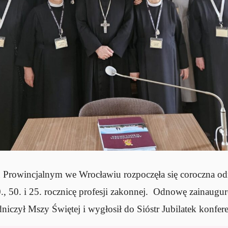
 Prowincjalnym we Wrocławiu rozpoczęła się coroczna o
., 50. i 25. rocznicę profesji zakonnej. Odnowę zainaugu
niczył Mszy Świętej i wygłosił do Sióstr Jubilatek konfere