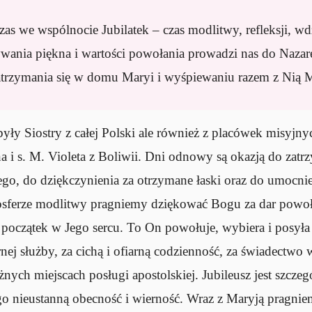
as we wspólnocie Jubilatek – czas modlitwy, refleksji, wd
nia piękna i wartości powołania prowadzi nas do Nazare
atrzymania się w domu Maryi i wyśpiewaniu razem z Nią M
ły Siostry z całej Polski ale również z placówek misyjnyc
a i s. M. Violeta z Boliwii. Dni odnowy są okazją do zatrz
go, do dziękczynienia za otrzymane łaski oraz do umocnie
sferze modlitwy pragniemy dziękować Bogu za dar powoła
 początek w Jego sercu. To On powołuje, wybiera i posyła 
nej służby, za cichą i ofiarną codzienność, za świadectwo 
różnych miejscach posługi apostolskiej. Jubileusz jest szcz
go nieustanną obecność i wierność. Wraz z Maryją pragnie