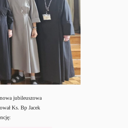
dnowa jubileuszowa
rował Ks. Bp Jacek
ncję: