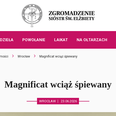
DZIEŁA
POWOŁANIE
LAIKAT
NA OŁTARZACH
mości
Wrocław
Magnificat wciąż śpiewany
Magnificat wciąż śpiewany
WROCŁAW
23.06.2026