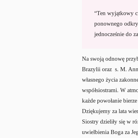
“Ten wyjątkowy cz
ponownego odkrywa
jednocześnie do z
Na swoją odnowę przyby
Brazylii oraz s. M. Ann
własnego życia zakonne
współsiostrami. W atmo
każde powołanie bierze
Dziękujemy za lata wier
Siostry dzieliły się w 
uwielbienia Boga za Je