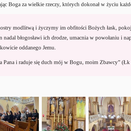
ąc Boga za wielkie rzeczy, których dokonał w życiu każdej
ostry modlitwą i życzymy im obfitości Bożych łask, pokoj
n nadal błogosławi ich drodze, umacnia w powołaniu i nap
ałkowicie oddanego Jemu.
a Pana i raduje się duch mój w Bogu, moim Zbawcy” (Łk 