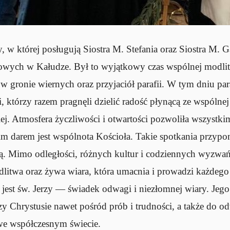
 w której posługują Siostra M. Stefania oraz Siostra M. Ga
owych w Kałudze. Był to wyjątkowy czas wspólnej modlit
w gronie wiernych oraz przyjaciół parafii. W tym dniu pa
, którzy razem pragnęli dzielić radość płynącą ze wspólnej 
kiej. Atmosfera życzliwości i otwartości pozwoliła wszystki
im darem jest wspólnota Kościoła. Takie spotkania przypo
ną. Mimo odległości, różnych kultur i codziennych wyzwań
dlitwa oraz żywa wiara, która umacnia i prowadzi każdeg
jest św. Jerzy — świadek odwagi i niezłomnej wiary. Jego 
zy Chrystusie nawet pośród prób i trudności, a także do 
we współczesnym świecie.