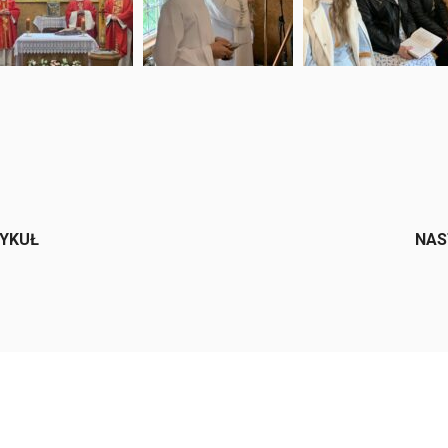
e
TYKUŁ
NAS