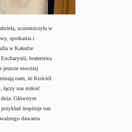
briela, uczestniczyła w
wy, spotkania i
rafia w Kałudze
Eucharystii, braterstwa
m jeszcze mocniej
minają nam, że Kościół
, łączy nas miłość
o dnia. Głównym
przykład inspiruje nas
odważnego dawania