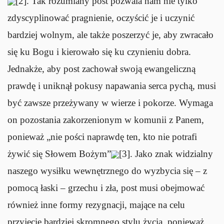
[2]. Tak rozumiany post pozwala nam nie tylko
zdyscyplinować pragnienie, oczyścić je i uczynić
bardziej wolnym, ale także poszerzyć je, aby zwracało
się ku Bogu i kierowało się ku czynieniu dobra.
Jednakże, aby post zachował swoją ewangeliczną
prawdę i uniknął pokusy napawania serca pychą, musi
być zawsze przeżywany w wierze i pokorze. Wymaga
on pozostania zakorzenionym w komunii z Panem,
ponieważ „nie pości naprawdę ten, kto nie potrafi
żywić się Słowem Bożym”
[3]. Jako znak widzialny
naszego wysiłku wewnętrznego do wyzbycia się – z
pomocą łaski – grzechu i zła, post musi obejmować
również inne formy rezygnacji, mające na celu
przyjęcie bardziej skromnego stylu życia, ponieważ