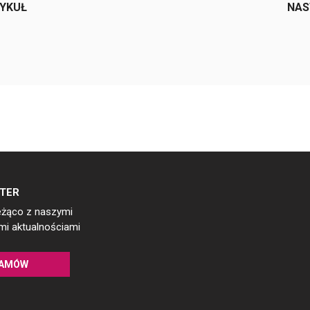
TYKUŁ
NAS
TER
eżąco z naszymi
i aktualnościami
AMÓW