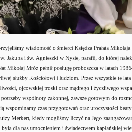
zyjęliśmy wiadomość o śmierci Księdza Prałata Mikołaja 
św. Jakuba i św. Agnieszki w Nysie, parafii, do której nal
ałat Mikołaj Mróz pełnił posługę proboszcza w latach 198
rliwej służby Kościołowi i ludziom. Przez wszystkie te lata
liwości, ojcowskiej troski oraz mądrego i życzliwego wsp
 potrzeby wspólnoty zakonnej, zawsze gotowym do rozm
ią wspominamy czas przygotowań oraz uroczystości beaty
uizy Merkert, kiedy mogliśmy liczyć na Jego zaangażowan
 była dla nas umocnieniem i świadectwem kapłańskiej wier