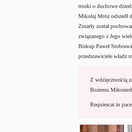
troski o duchowe dziedz
Mikołaj Mróz odszedł 
Zmarły został pochowan
związanego z Jego wiel
Biskup Paweł Stobrawa,
przedstawiciele władz m
Z wdzięcznością z
Bożemu Miłosierdz
Requiescat in pace