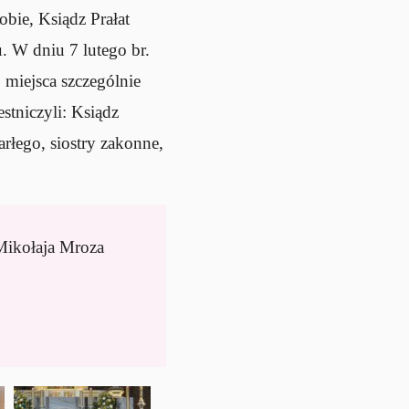
obie, Ksiądz Prałat
 W dniu 7 lutego br.
 miejsca szczególnie
stniczyli: Ksiądz
rłego, siostry zakonne,
 Mikołaja Mroza