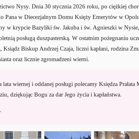
ictwo Nysy. Dnia 30 stycznia 2026 roku, po ciężkiej chor
do Pana w Diecezjalnym Domu Księży Emerytów w Opolu.
y w krypcie Bazyliki św. Jakuba i św. Agnieszki w Nysie,
oletnią posługą duszpasterską. W ostatnim pożegnaniu ucze
 Ksiądz Biskup Andrzej Czaja, liczni kapłani, rodzina Zma
iasta oraz licznie zgromadzeni wierni.
a lata wiernej i oddanej posługi polecamy Księdza Prałata
iu, dziękując Bogu za dar Jego życia i kapłaństwa.
.