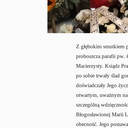
Z głębokim smutkiem pr
proboszcza parafii pw. 
Macierzysty. Ksiądz Pr
po sobie trwały ślad go
doświadczały Jego życz
otwartym, uważnym na
szczególną wdzięcznośc
Błogosławionej Marii L
obecność. Jego postawa