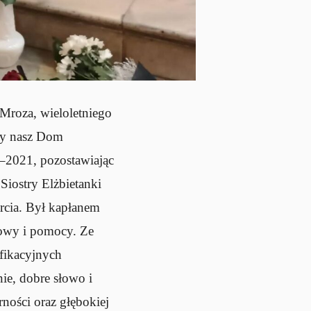
Mroza, wieloletniego
eży nasz Dom
6–2021, pozostawiając
 Siostry Elżbietanki
arcia. Był kapłanem
owy i pomocy. Ze
fikacyjnych
ie, dobre słowo i
ności oraz głębokiej