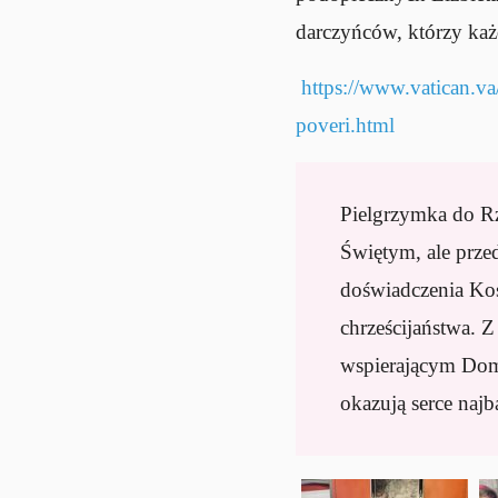
darczyńców, którzy każ
https://www.vatican.va
poveri.html
Pielgrzymka do Rz
Świętym, ale prze
doświadczenia Koś
chrześcijaństwa. 
wspierającym Dom
okazują serce najb