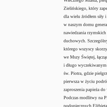
Wiecznego Miasta, piel
Zielińskiego, który za
dla wielu źródłem siły
w naszym domu general
nawiedzania rzymskich
duchowych. Szczególny
którego wszyscy skorzy
we Mszy Świętej, łącz
i długo wyczekiwanym 
św. Piotra, gdzie pielgr
pierwsza w życiu podró
zaproszenia papieża d
Podczas modlitwy na Pl
podopiecznych Elżbieta