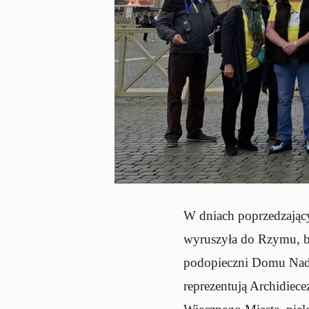
W dniach poprzedzający
wyruszyła do Rzymu, by
podopieczni Domu Nadzi
reprezentują Archidiec