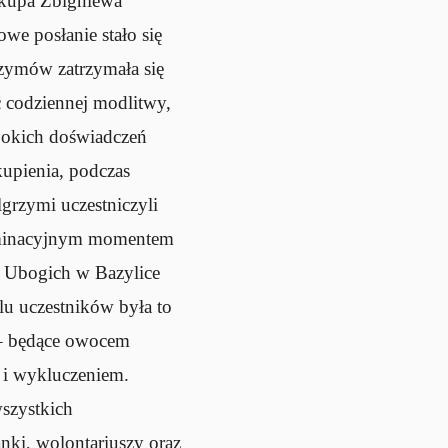
skupa Zbigniewa
we posłanie stało się
rzymów zatrzymała się
 codziennej modlitwy,
bokich doświadczeń
upienia, podczas
grzymi uczestniczyli
ulminacyjnym momentem
u Ubogich w Bazylice
elu uczestników była to
e – będące owocem
 i wykluczeniem.
wszystkich
nki, wolontariuszy oraz