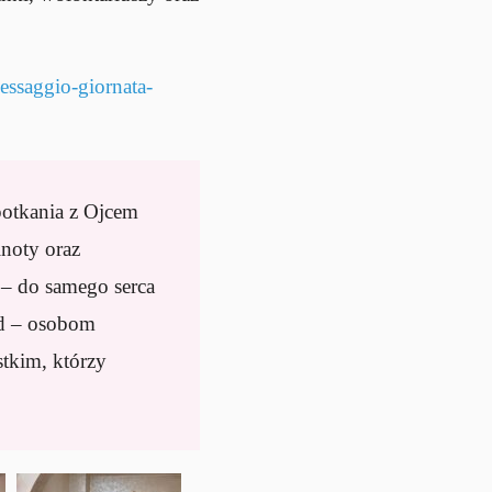
essaggio-giornata-
potkania z Ojcem
noty oraz
 – do samego serca
zd – osobom
tkim, którzy