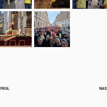
e
TYKUŁ
NAS