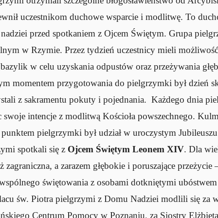
grzymi otrzymali szczególne błogosławieństwo od Arcybi
pewnił uczestnikom duchowe wsparcie i modlitwę. To ducho
 i nadziei przed spotkaniem z Ojcem Świętym. Grupa pielg
nym w Rzymie. Przez tydzień uczestnicy mieli możliwość
 bazylik w celu uzyskania odpustów oraz przeżywania głę
m momentem przygotowania do pielgrzymki był dzień sk
stali z sakramentu pokuty i pojednania. Każdego dnia piel
ąc swoje intencje z modlitwą Kościoła powszechnego. K
punktem pielgrzymki był udział w uroczystym Jubileusz
zymi spotkali się z
Ojcem Świętym Leonem XIV
. Dla wi
ż zagraniczna, a zarazem głębokie i poruszające przeżyci
o wspólnego świętowania z osobami dotkniętymi ubóstwem
acu św. Piotra pielgrzymi z Domu Nadziei modlili się za 
ńskiego Centrum Pomocy w Poznaniu, za Siostry Elżbieta