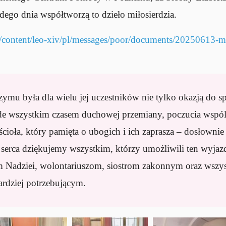
dego dnia współtworzą to dzieło miłosierdzia.
/content/leo-xiv/pl/messages/poor/documents/20250613-m
ymu była dla wielu jej uczestników nie tylko okazją do s
de wszystkim czasem duchowej przemiany, poczucia wspól
cioła, który pamięta o ubogich i ich zaprasza – dosłownie
Z serca dziękujemy wszystkim, którzy umożliwili ten wyja
 Nadziei, wolontariuszom, siostrom zakonnym oraz wszys
ardziej potrzebującym.