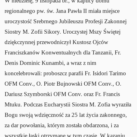
W niedzielę, 9 listopada br., w kaplicy domu
regionalnego pw. św. Jana Pawła II miała miejsce
uroczystość Srebrnego Jubileuszu Profesji Zakonnej
Siostry M. Zofii Sikory. Uroczystej Mszy Świętej
dziękczynnej przewodniczył Kustosz Ojców
Franciszkanów Konwentualnych dla Tanzanii, Fr.
Denis Dominic Kunambi, a wraz z nim
koncelebrowali: proboszcz parafii Fr. Isidori Tarimo
OFM Conv., O. Piotr Bujnowski OFM Conv., O.
Dariusz Szymborski OFM Conv. oraz Fr. Francis
Mtuku. Podczas Eucharystii Siostra M. Zofia wyraziła
Bogu swoją wdzięczność za 25 lat życia zakonnego,
za dar powołania, którym została obdarzona, i za
wszystkie łaski otrzymane w tym czasie. W kazaniu