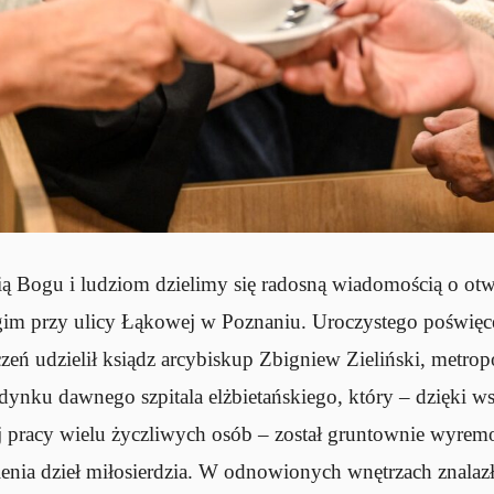
ą Bogu i ludziom dzielimy się radosną wiadomością o otw
 przy ulicy Łąkowej w Poznaniu. Uroczystego poświęce
ń udzielił ksiądz arcybiskup Zbigniew Zieliński, metrop
ynku dawnego szpitala elżbietańskiego, który – dzięki w
j pracy wielu życzliwych osób – został gruntownie wyrem
enia dzieł miłosierdzia. W odnowionych wnętrzach znalazły