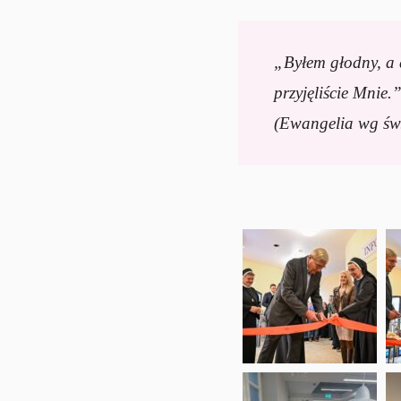
„Byłem głodny, a d
przyjęliście Mnie.
(Ewangelia wg św