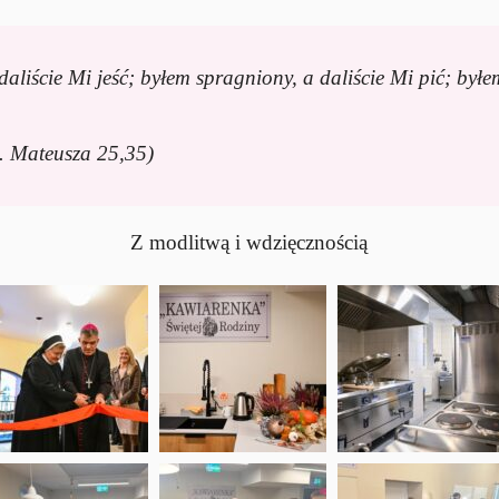
aliście Mi jeść; byłem spragniony, a daliście Mi pić; był
”
. Mateusza 25,35)
Z modlitwą i wdzięcznością