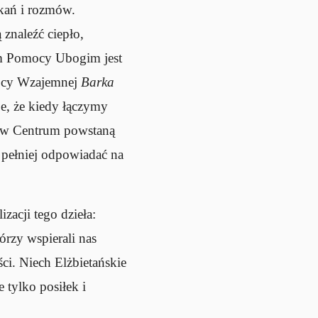
tkań i rozmów.
znaleźć ciepło,
rum Pomocy Ubogim jest
mocy Wzajemnej
Barka
e, że kiedy łączymy
ci w Centrum powstaną
e pełniej odpowiadać na
zacji tego dzieła:
órzy wspierali nas
i. Niech Elżbietańskie
 tylko posiłek i