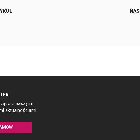
TYKUŁ
NAS
TER
eżąco z naszymi
i aktualnościami
AMÓW