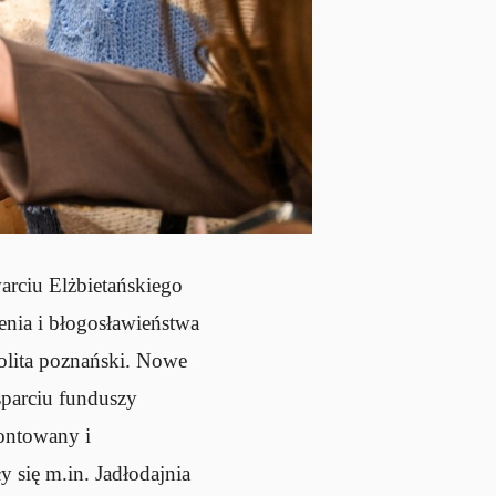
arciu Elżbietańskiego
nia i błogosławieństwa
olita poznański. Nowe
sparciu funduszy
ontowany i
 się m.in. Jadłodajnia