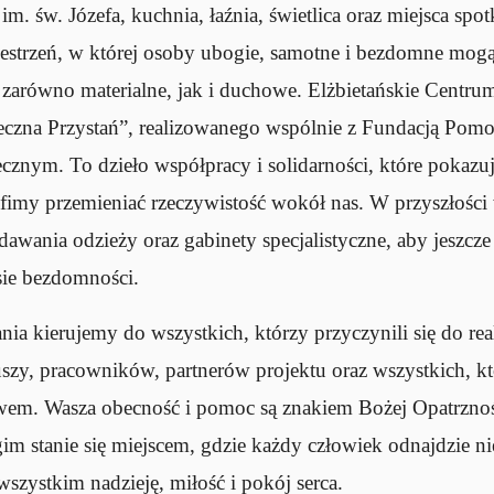
. św. Józefa, kuchnia, łaźnia, świetlica oraz miejsca spo
estrzeń, w której osoby ubogie, samotne i bezdomne mogą 
– zarówno materialne, jak i duchowe. Elżbietańskie Cent
pieczna Przystań”, realizowanego wspólnie z Fundacją Po
znym. To dzieło współpracy i solidarności, które pokazuj
rafimy przemieniać rzeczywistość wokół nas. W przyszłoś
dawania odzieży oraz gabinety specjalistyczne, aby jeszcz
sie bezdomności.
a kierujemy do wszystkich, którzy przyczynili się do reali
szy, pracowników, partnerów projektu oraz wszystkich, kt
em. Wasza obecność i pomoc są znakiem Bożej Opatrznośc
stanie się miejscem, gdzie każdy człowiek odnajdzie nie
 wszystkim nadzieję, miłość i pokój serca.