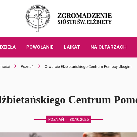
DZIEŁA
POWOŁANIE
LAIKAT
NA OŁTARZACH
mości
Poznań
Otwarcie Elżbietańskiego Centrum Pomocy Ubogim
lżbietańskiego Centrum Po
POZNAŃ
30.10.2025