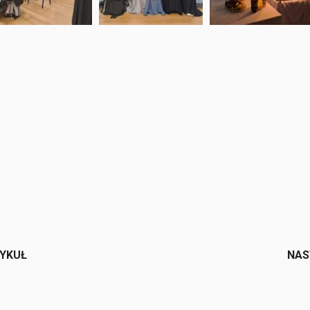
e
TYKUŁ
NAS