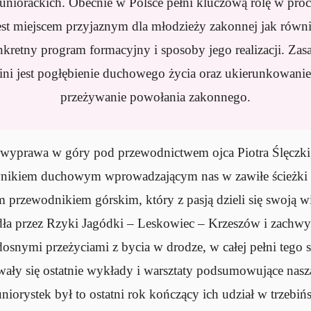
juniorackich. Obecnie w Polsce pełni kluczową rolę w pro
jest miejscem przyjaznym dla młodzieży zakonnej jak równi
kretny program formacyjny i sposoby jego realizacji. Za
ini jest pogłębienie duchowego życia oraz ukierunkowanie 
przeżywanie powołania zakonnego.
ę wyprawa w góry pod przewodnictwem ojca Piotra Ślęczki, 
nikiem duchowym wprowadzającym nas w zawiłe ścieżki 
 przewodnikiem górskim, który z pasją dzieli się swoją w
ła przez Rzyki Jagódki – Leskowiec – Krzeszów i zachwy
osnymi przeżyciami z bycia w drodze, w całej pełni tego 
ały się ostatnie wykłady i warsztaty podsumowujące nasz
uniorystek był to ostatni rok kończący ich udział w trzebiń