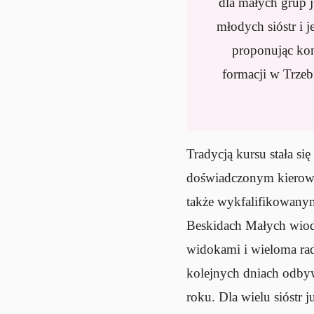
dla małych grup 
młodych sióstr i 
proponując kon
formacji w Trzeb
Tradycją kursu stała si
doświadczonym kierow
także wykfalifikowanym
Beskidach Małych wiod
widokami i wieloma rad
kolejnych dniach odbyw
roku. Dla wielu sióstr j