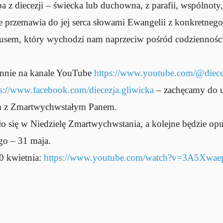
 z diecezji – świecka lub duchowna, z parafii, wspólnoty,
e przemawia do jej serca słowami Ewangelii z konkretnego
usem, który wychodzi nam naprzeciw pośród codzienności
iennie na kanale YouTube
https://www.youtube.com/@diecez
ps://www.facebook.com/diecezja.gliwicka
– zachęcamy do u
iem z Zmartwychwstałym Panem.
o się w Niedzielę Zmartwychwstania, a kolejne będzie o
go – 31 maja.
0 kwietnia:
https://www.youtube.com/watch?v=3A5Xwa