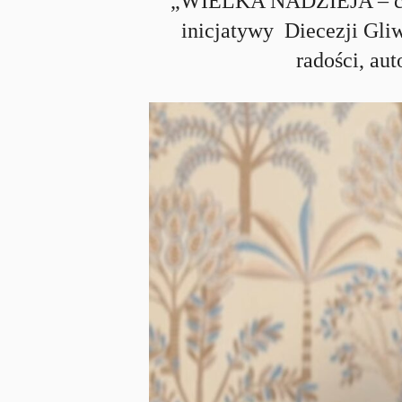
„WIELKA NADZIEJA – codz
inicjatywy Diecezji Gliw
radości, au