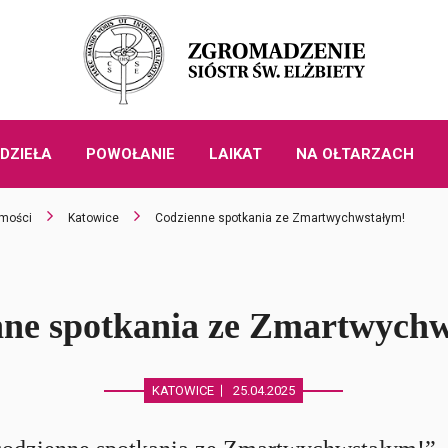
DZIEŁA
POWOŁANIE
LAIKAT
NA OŁTARZACH
mości
Katowice
Codzienne spotkania ze Zmartwychwstałym!
ne spotkania ze Zmartwych
KATOWICE
25.04.2025