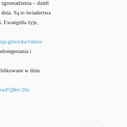
 zgromadzenia – dzieli
 dnia. Są to świadectwa
. Ewangelia żyje,
ja.gliwicka/videos
dostępniania i
publikowane w dniu
epwFQ&t=20s