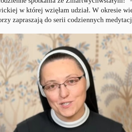
ienne spotkania ze Zmartwychwstałym!” – t
ickiej w której wzięłam udział. W okresie w
torzy zapraszają do serii codziennych medytacj