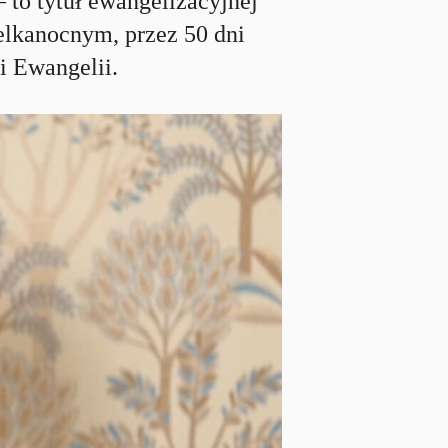
o tytuł ewangelizacyjnej
ielkanocnym, przez 50 dni
i Ewangelii.