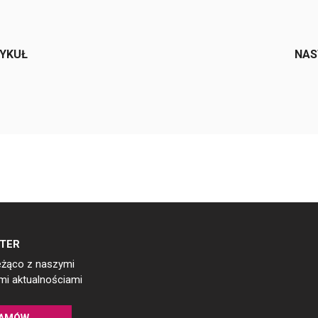
e
TYKUŁ
NAS
TER
eżąco z naszymi
i aktualnościami
AMÓW