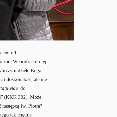
ściem od
miczne. Wchodząc do tej
wórczym dziele Boga.
i doskonałość, ale nie
statu viae
do
zył” (KKK 302). Może
następcą św. Piotra?
tego tak chętnie