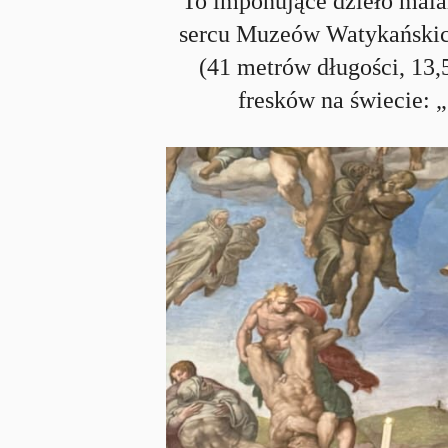
To imponujące dzieło mal
sercu Muzeów Watykańskich
(41 metrów długości, 13,5
fresków na świecie: 