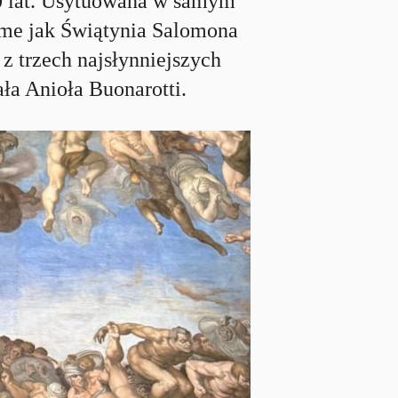
0 lat. Usytuowana w samym
ame jak Świątynia Salomona
 z trzech najsłynniejszych
ła Anioła Buonarotti.