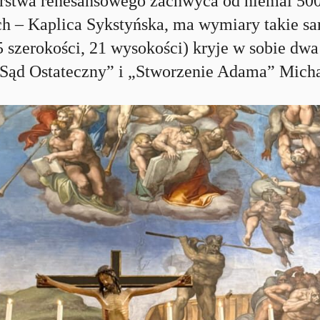
arstwa renesansowego zachwyca od niemal 50
 – Kaplica Sykstyńska, ma wymiary takie s
 szerokości, 21 wysokości) kryje w sobie dwa
„Sąd Ostateczny” i „Stworzenie Adama” Micha