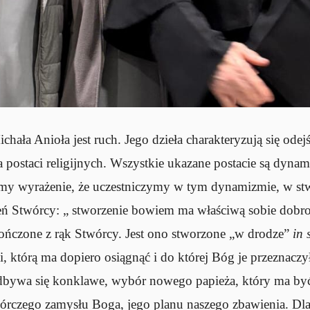
ała Anioła jest ruch. Jego dzieła charakteryzują się odej
a postaci religijnych. Wszystkie ukazane postacie są dyna
my wyrażenie, że uczestniczymy w tym dynamizmie, w st
 Stwórcy: „ stworzenie bowiem ma właściwą sobie dobroć 
ończone z rąk Stwórcy. Jest ono stworzone „w drodze”
in 
ci, którą ma dopiero osiągnąć i do której Bóg je przeznac
odbywa się konklawe, wybór nowego papieża, który ma być 
wórczego zamysłu Boga, jego planu naszego zbawienia. Dla