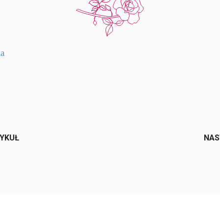
ia
e
TYKUŁ
NAS