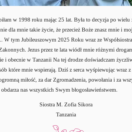
łam w 1998 roku mając 25 lat. Była to decyzja po wielu 
 nie dla mnie takie życie, że przecież Boże znasz mnie i mo
. W tym Jubileuszowym 2025 Roku wraz ze Współsiostra
 Zakonnych. Jezus przez te lata wiódł mnie różnymi drogam
ie i obecnie w Tanzanii Na tej drodze doświadczam życzliw
ób które mnie wspierają. Dziś z serca wyśpiewując wraz z
ogromną miłość, za dar Zgromadzenia, powołania i za wszy
 obdarza nas wszystkich Swym błogosławieństwem.
Siostra M. Zofia Sikora
Tanzania