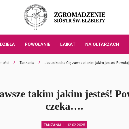
DZIEŁA
POWOŁANIE
LAIKAT
NA OŁTARZACH
mości
Tanzania
Jezus kocha Cię zawsze takim jakim jesteś! Powołuje
awsze takim jakim jesteś! Pow
czeka….
TANZANIA
12.02.2025