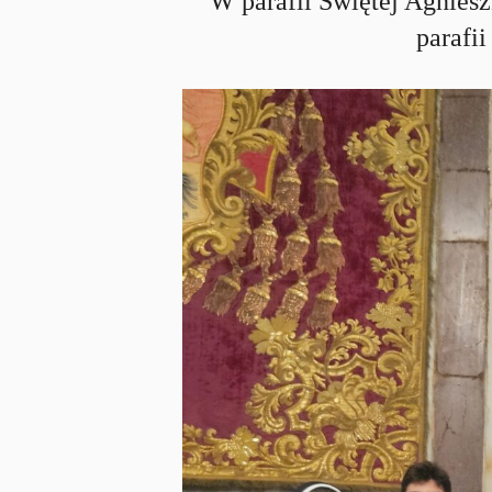
W parafii Świętej Agnies
parafi