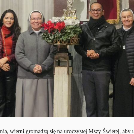
nia, wierni gromadzą się na uroczystej Mszy Świętej, aby 