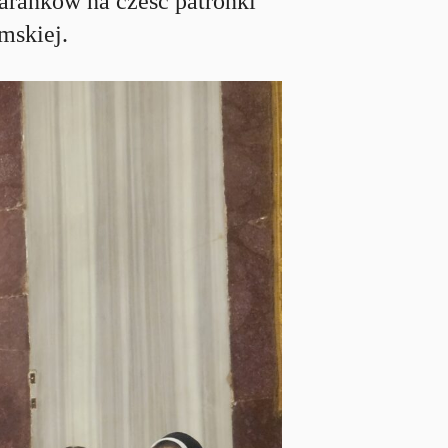
aranków na cześć patronki
mskiej.