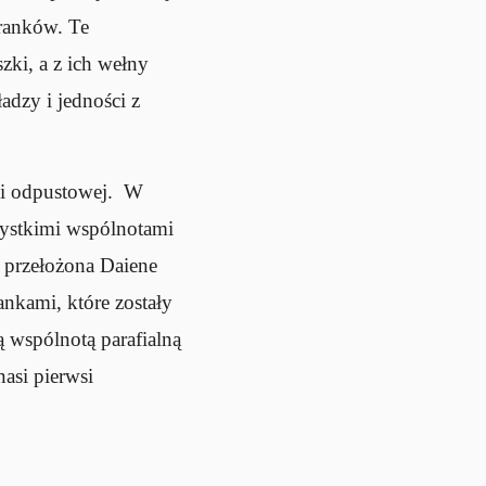
aranków. Te
zki, a z ich wełny
dzy i jedności z
ci odpustowej. W
zystkimi wspólnotami
a przełożona Daiene
ankami, które zostały
ą wspólnotą parafialną
asi pierwsi