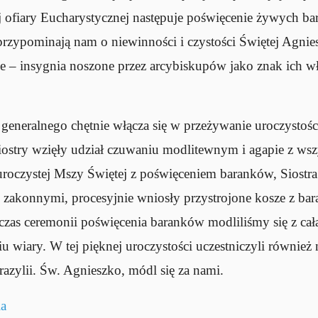
j ofiary Eucharystycznej następuje poświęcenie żywych b
przypominają nam o niewinności i czystości Świętej Agnies
 – insygnia noszone przez arcybiskupów jako znak ich wła
generalnego chętnie włącza się w przeżywanie uroczystoś
Siostry wzięły udział czuwaniu modlitewnym i agapie z ws
s uroczystej Mszy Świętej z poświęceniem baranków, Siostr
 zakonnymi, procesyjnie wniosły przystrojone kosze z bar
czas ceremonii poświęcenia baranków modliliśmy się z cał
wiary. W tej pięknej uroczystości uczestniczyli również n
razylii. Św. Agnieszko, módl się za nami.
ia