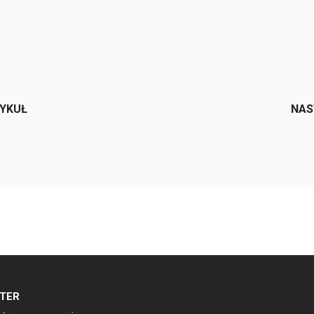
e
TYKUŁ
NAS
TER