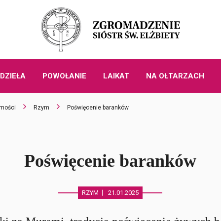
DZIEŁA
POWOŁANIE
LAIKAT
NA OŁTARZACH
mości
Rzym
Poświęcenie baranków
Poświęcenie baranków
RZYM
21.01.2025