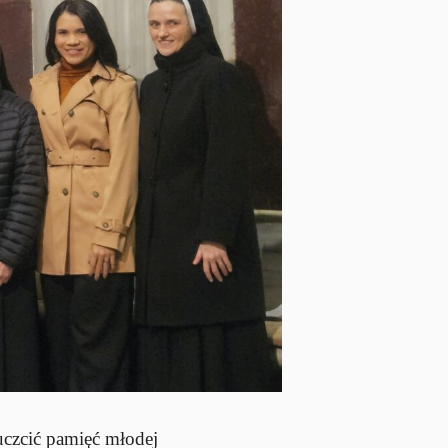
uczcić pamięć młodej