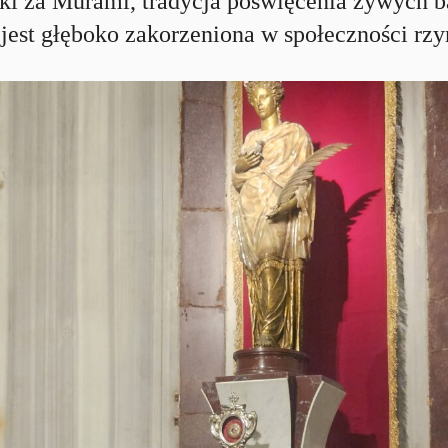
zki za Murami, tradycja poświęcenia żywych b
i jest głęboko zakorzeniona w społeczności rzy