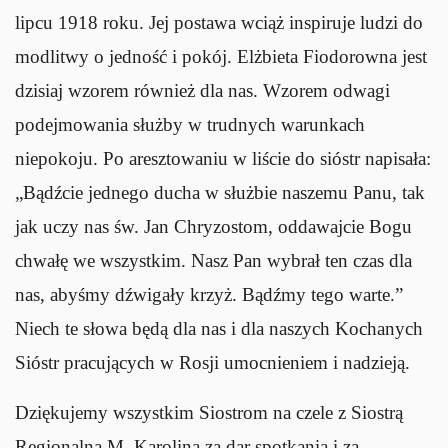
lipcu 1918 roku. Jej postawa wciąż inspiruje ludzi do
modlitwy o jedność i pokój. Elżbieta Fiodorowna jest
dzisiaj wzorem również dla nas. Wzorem odwagi
podejmowania służby w trudnych warunkach
niepokoju. Po aresztowaniu w liście do sióstr napisała:
„Bądźcie jednego ducha w służbie naszemu Panu, tak
jak uczy nas św. Jan Chryzostom, oddawajcie Bogu
chwałę we wszystkim. Nasz Pan wybrał ten czas dla
nas, abyśmy dźwigały krzyż. Bądźmy tego warte.”
Niech te słowa będą dla nas i dla naszych Kochanych
Sióstr pracujących w Rosji umocnieniem i nadzieją.
Dziękujemy wszystkim Siostrom na czele z Siostrą
Regionalną M. Karoliną za dar spotkania i za