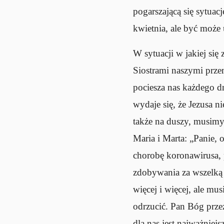
pogarszającą się sytua
kwietnia, ale być może 
W sytuacji w jakiej się
Siostrami naszymi prze
pociesza nas każdego dn
wydaje się, że Jezusa n
także na duszy, musimy 
Maria i Marta: „Panie, 
chorobę koronawirusa, 
zdobywania za wszelką
więcej i więcej, ale mu
odrzucić. Pan Bóg prze
dla nas jest najważnie