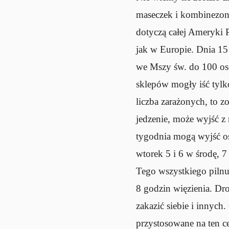
maseczek i kombinezonó
dotyczą całej Ameryki P
jak w Europie. Dnia 15
we Mszy św. do 100 osó
sklepów mogły iść tylko
liczba zarażonych, to 
jedzenie, może wyjść z 
tygodnia mogą wyjść os
wtorek 5 i 6 w środę, 7
Tego wszystkiego pilnuj
8 godzin więzienia. Dro
zakazić siebie i innyc
przystosowane na ten c