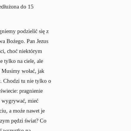
zedłużona do 15
gniemy podzielić się z
owa Bożego. Pan Jezus
ści, choć niektórym
 tylko na ciele, ale
y. Musimy wołać, jak
. Chodzi tu nie tylko o
wiecie: pragnienie
o wygrywać, mieć
ciu, a może nawet je
czym pędzi świat? Co
eć wszystko na