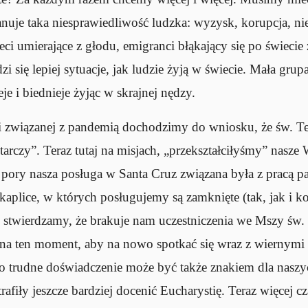
anuje taka niesprawiedliwość ludzka: wyzysk, korupcja, 
ieci umierające z głodu, emigranci błąkający się po świeci
i się lepiej sytuacje, jak ludzie żyją w świecie. Mała grupa
ieje i biednieje żyjąc w skrajnej nędzy.
 związanej z pandemią dochodzimy do wniosku, że św. Ter
rczy”. Teraz tutaj na misjach, „przekształciłyśmy” nasze
 pory nasza posługa w Santa Cruz związana była z pracą pa
kaplice, w których posługujemy są zamknięte (tak, jak i k
i stwierdzamy, że brakuje nam uczestniczenia we Mszy św.
 na ten moment, aby na nowo spotkać się wraz z wiernymi 
o trudne doświadczenie może być także znakiem dla nasz
afiły jeszcze bardziej docenić Eucharystię. Teraz więcej 