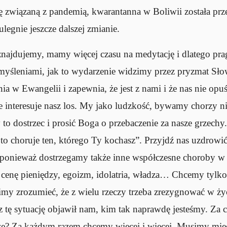
cję związaną z pandemią, kwarantanna w Boliwii została pr
ulegnie jeszcze dalszej zmianie.
 znajdujemy, mamy więcej czasu na medytację i dlatego pra
myśleniami, jak to wydarzenie widzimy przez pryzmat Sł
ia w Ewangelii i zapewnia, że jest z nami i że nas nie opu
ie interesuje nasz los. My jako ludzkość, bywamy chorzy nie
to dostrzec i prosić Boga o przebaczenie za nasze grzech
oto choruje ten, którego Ty kochasz”. Przyjdź nas uzdrowić
ponieważ dostrzegamy także inne współczesne choroby w ś
 cenę pieniędzy, egoizm, idolatria, władza… Chcemy tylk
simy zrozumieć, że z wielu rzeczy trzeba zrezygnować w ży
z tę sytuację objawił nam, kim tak naprawdę jesteśmy. Za 
jsze? Za każdym razem chcemy więcej i więcej. Musimy mi