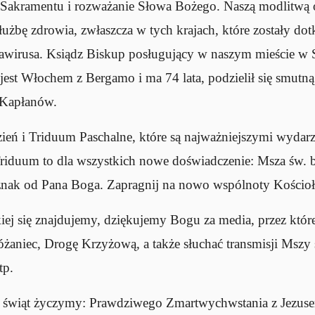
o Sakramentu i rozważanie Słowa Bożego. Naszą modlitwą
służbę zdrowia, zwłaszcza w tych krajach, które zostały do
nawirusa. Ksiądz Biskup posługujący w naszym mieście w
 jest Włochem z Bergamo i ma 74 lata, podzielił się smutn
 Kapłanów.
ień i Triduum Paschalne, które są najważniejszymi wydarze
riduum to dla wszystkich nowe doświadczenie: Msza św. b
 znak od Pana Boga. Zapragnij na nowo wspólnoty Kościoła
kiej się znajdujemy, dziękujemy Bogu za media, przez kt
różaniec, Drogę Krzyżową, a także słuchać transmisji Mszy
tp.
ię świąt życzymy: Prawdziwego Zmartwychwstania z Jezusem