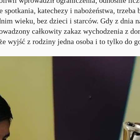
oliwii wprowadził ograniczenia, odnośnie lic
ie spotkania, katechezy i nabożeństwa, trzeba
nim wieku, bez dzieci i starców. Gdy z dnia n
rowadzony całkowity zakaz wychodzenia z dom
e wyjść z rodziny jedna osoba i to tylko do g