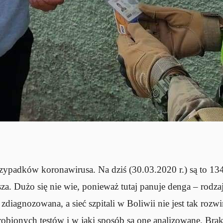
ypadków koronawirusa. Na dziś (30.03.2020 r.) są to 134 
za. Dużo się nie wie, ponieważ tutaj panuje denga – rodzaj
zdiagnozowana, a sieć szpitali w Boliwii nie jest tak rozwi
robionych testów i w jaki sposób są one analizowane. Brak