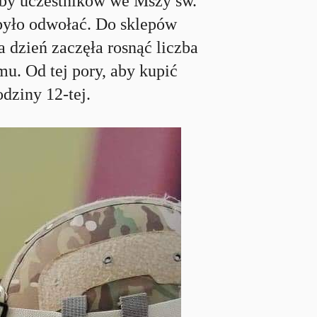
zby uczestników we Mszy św.
 było odwołać. Do sklepów
a dzień zaczęła rosnąć liczba
u. Od tej pory, aby kupić
odziny 12-tej.