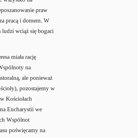
nieposzanowanie praw
e za pracą i domem. W
 ludzi wciąż się bogaci
esa miała rację
 Wspólnoty na
storalną, ale ponieważ
ościoły), pozostajemy w
 w Kościołach
na Eucharystii we
ych Wspólnot
czasu poświęcamy na