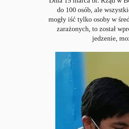
Dnia 15 marca br. Rząd w B
do 100 osób, ale wszystk
mogły iść tylko osoby w śred
zarażonych, to został wp
jedzenie, moż