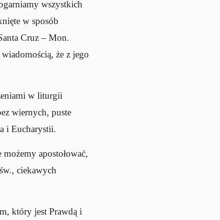
 ogarniamy wszystkich
tknięte w sposób
 Santa Cruz – Mon.
ą wiadomością, że z jego
niami w liturgii
ez wiernych, puste
 i Eucharystii.
óre możemy apostołować,
 św., ciekawych
, który jest Prawdą i