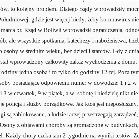
w, to kolejny problem. Dlatego rządy wprowadziły mocne
ołudniowej, gdzie jest więcej biedy, żeby koronawirus nie r
 marca br. Rząd w Boliwii wprowadził ograniczenia, odnoś
b, ale wszystkie spotkania, katechezy i nabożeństwa, trz
 osoby w średnim wieku, bez dzieci i starców. Gdy z dnia
został wprowadzony całkowity zakaz wychodzenia z domu. 
rodziny jedna osoba i to tylko do godziny 12-tej. Poza ty
oby posiadające odpowiedni numer w dowodzie: 1 i 2 w p
 i 8 w czwartek, 9 w piątek, a w sobotę i niedzielę nikt n
e policja i służby porządkowe. Jak ktoś jest nieposłuszny,
gi są zablokowane, a ludzie raczej przestrzegają zarządzeń,
h. Osoby z objawami choroby są gromadzone w budynkach, 
el. Każdy chory czeka tam 2 tygodnie na wyniki testów. Z