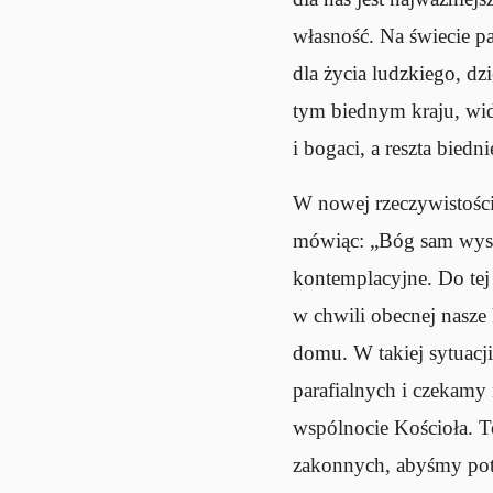
własność. Na świecie p
dla życia ludzkiego, dz
tym biednym kraju, widz
i bogaci, a reszta biedn
W nowej rzeczywistości
mówiąc: „Bóg sam wysta
kontemplacyjne. Do tej
w chwili obecnej nasze 
domu. W takiej sytuacj
parafialnych i czekamy
wspólnocie Kościoła. T
zakonnych, abyśmy potr