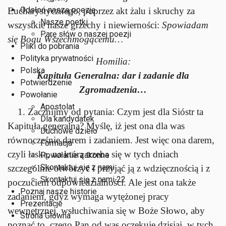
Odsłoń naszą poezję
Eucharystycznego, poprzez akt żalu i skruchy za
Nasze poetki
wszystkie nasze grzechy i niewierności:
Spowiadam
Parę słów o naszej poezji
się Bogu Wszechmogącemu…
Pliki do pobrania
Polityka prywatności
Homilia:
Polska
Kapituła Generalna: dar i zadanie dla
Potwierdzenie
Zgromadzenia…
Powołanie
Apostolat
1. Zacznijmy od pytania: Czym jest dla Sióstr ta
Dla kandydatek
Kapituła generalna? Myślę, iż jest ona dla was
Duchowe dzieło
równocześnie darem i zadaniem. Jest więc ona darem,
Formacja
czyli łaską, na którą trzeba się w tych dniach
Powołanie zakonne
Skontaktuj się z nami
szczególnie otworzyć i przyjąć ją z wdzięcznością i z
Skontaktuj się z nami 22
poczuciem odpowiedzialności. Ale jest ona także
Poznaj nasze historie
zadaniem, gdyż wymaga wytężonej pracy
Prezentacje
wewnętrznej, wsłuchiwania się w Boże Słowo, aby
Strona Główna
poznać to, czego Pan od was oczekuje dzisiaj, w tych