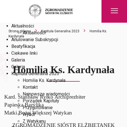
Men
Aktualności
Strona główna
Kapituła Generalna 2023
Homilia Ks.
Aktualności
Kardynała
Anulowanie Subskrypcji
Beatyfikacja
Ciekawe linki
Galeria
Galeria
Homilia Ks. Kardynała
Kapituła Generalna 2023
Homilia Ks. Kardynała
Kontakt
Najnowsze wiadomości
Kard. Stanisław Ryłko Archiprezbiter
Porządek Kapituły
Papieska Bazylika
Przygotowanie
Matki Bożej Większej Watykan
Wybór
Z Watykanu
ZGROMADZENIE SIÓSTR ELŻBIETANEK