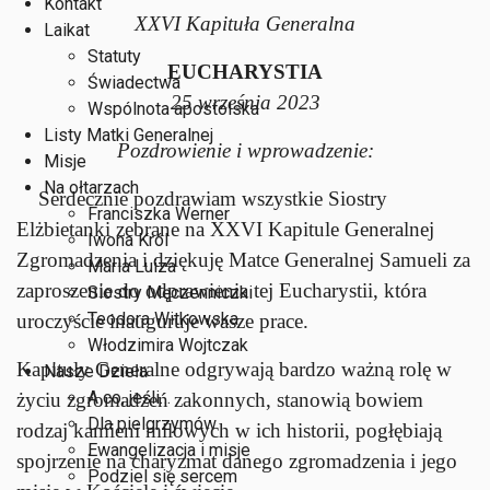
Kontakt
XXVI Kapituła Generalna
Laikat
Statuty
EUCHARYSTIA
Świadectwa
25 września 2023
Wspólnota apostolska
Listy Matki Generalnej
Pozdrowienie i wprowadzenie:
Misje
Na ołtarzach
Serdecznie pozdrawiam wszystkie Siostry
Franciszka Werner
Elżbietanki zebrane na XXVI Kapitule Generalnej
Iwona Król
Zgromadzenia i dziękuję Matce Generalnej Samueli za
Maria Luiza
zaproszenie do odprawienia tej Eucharystii, która
Siostry Męczenniczki
Teodora Witkowska
uroczyście inauguruje wasze prace.
Włodzimira Wojtczak
Kapituły Generalne odgrywają bardzo ważną rolę w
Nasze Dzieła
A co, jeśli…
życiu zgromadzeń zakonnych, stanowią bowiem
Dla pielgrzymów
rodzaj kamieni milowych w ich historii, pogłębiają
Ewangelizacja i misje
spojrzenie na charyzmat danego zgromadzenia i jego
Podziel się sercem