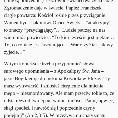
i one są potrzebne!), lecz owoc świadectwa życia jakie
Zgromadzenie daje w świecie. Papież Franciszek
ciągle powtarza: Kościół rośnie przez przyciąganie!
Winien być – jak mówi Ojciec Święty – “atrakcyjny”,
to znaczy “przyciągający”… Ludzie patrząc na nas
winni móc powiedzieć: “To kim jesteście jest piękne…
To, co robicie jest fascynujące… Warto żyć tak jak wy
żyjecie…”
W tym kontekście trzeba przypomnieć słowa
surowego upomnienia – z Apokalipsy Św. Jana –
jakie Bóg kieruje do biskupa Kościoła w Efezie: “Ty
masz wytrwałość, i zniosłeś cierpienie dla imienia
mego – niezmordowany. Ale mam przeciw tobie to, że
odstąpiłeś od twojej pierwotnej miłości. Pamiętaj więc,
skąd spadłeś, i nawróć się i poprzednie czyny
podejmij” (Ap 2,3-5). W przeżywaniu charyzmatu