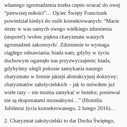
własnego zgromadzenia trzeba często wracać do owej
“pierwszej miłości”… Ojciec Święty Franciszek
powiedział kiedyś do osób konsekrowanych: “Macie
strzec w was samych owego wielkiego zdumienia
(stupore!) /wobec piękna charyzmatu waszych
zgromadzeń zakonnych/. Zdumienie to wymaga
ciągłego odnawiania; biada nam, gdyby w życiu
duchowym ogarnęło nas przyzwyczajenie; biada,
gdybyśmy ulegli pokusie zamykania naszego
charyzmatu w formie jakiejś abstrakcyjnej doktryny;
charyzmatów założycielskich – jak to mówiłem już
wiele razy – nie można zamykać w butelce, ponieważ
nie są eksponatami muzealnymi…” (Homilia:
Jubileusz życia konsekrowanego, 2 lutego 2016)…
2. Charyzmat założycielski to dar Ducha Świętego,