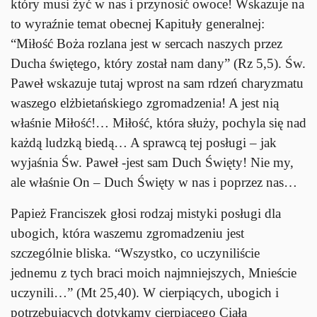
który musi żyć w nas i przynosić owoce! Wskazuje na
to wyraźnie temat obecnej Kapituły generalnej:
“Miłość Boża rozlana jest w sercach naszych przez
Ducha świętego, który został nam dany” (Rz 5,5). Św.
Paweł wskazuje tutaj wprost na sam rdzeń charyzmatu
waszego elżbietańskiego zgromadzenia! A jest nią
właśnie Miłość!… Miłość, która służy, pochyla się nad
każdą ludzką biedą… A sprawcą tej posługi – jak
wyjaśnia Św. Paweł -jest sam Duch Święty! Nie my,
ale właśnie On – Duch Święty w nas i poprzez nas…
Papież Franciszek głosi rodzaj mistyki posługi dla
ubogich, która waszemu zgromadzeniu jest
szczególnie bliska. “Wszystko, co uczyniliście
jednemu z tych braci moich najmniejszych, Mnieście
uczynili…” (Mt 25,40). W cierpiących, ubogich i
potrzebujących dotykamy cierpiącego Ciała