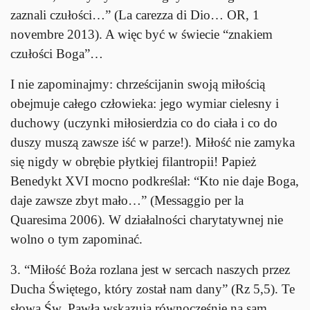
zaznali czułości…” (La carezza di Dio… OR, 1
novembre 2013). A więc być w świecie “znakiem
czułości Boga”…
I nie zapominajmy: chrześcijanin swoją miłością
obejmuje całego człowieka: jego wymiar cielesny i
duchowy (uczynki miłosierdzia co do ciała i co do
duszy muszą zawsze iść w parze!). Miłość nie zamyka
się nigdy w obrębie płytkiej filantropii! Papież
Benedykt XVI mocno podkreślał: “Kto nie daje Boga,
daje zawsze zbyt mało…” (Messaggio per la
Quaresima 2006). W działalności charytatywnej nie
wolno o tym zapominać.
3. “Miłość Boża rozlana jest w sercach naszych przez
Ducha Świętego, który został nam dany” (Rz 5,5). Te
słowa Św. Pawła wskazują równocześnie na sam