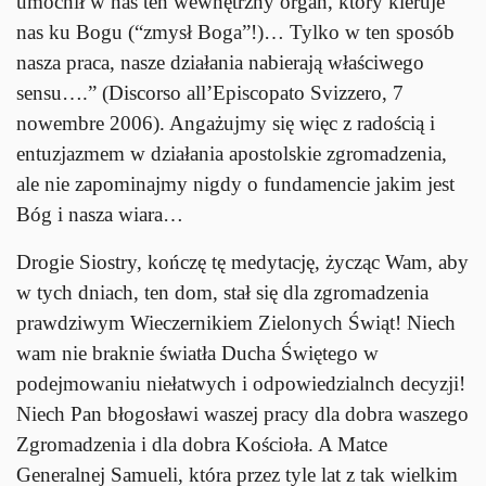
umocnił w nas ten wewnętrzny organ, który kieruje
nas ku Bogu (“zmysł Boga”!)… Tylko w ten sposób
nasza praca, nasze działania nabierają właściwego
sensu….” (Discorso all’Episcopato Svizzero, 7
nowembre 2006). Angażujmy się więc z radością i
entuzjazmem w działania apostolskie zgromadzenia,
ale nie zapominajmy nigdy o fundamencie jakim jest
Bóg i nasza wiara…
Drogie Siostry, kończę tę medytację, życząc Wam, aby
w tych dniach, ten dom, stał się dla zgromadzenia
prawdziwym Wieczernikiem Zielonych Świąt! Niech
wam nie braknie światła Ducha Świętego w
podejmowaniu niełatwych i odpowiedzialnch decyzji!
Niech Pan błogosławi waszej pracy dla dobra waszego
Zgromadzenia i dla dobra Kościoła. A Matce
Generalnej Samueli, która przez tyle lat z tak wielkim