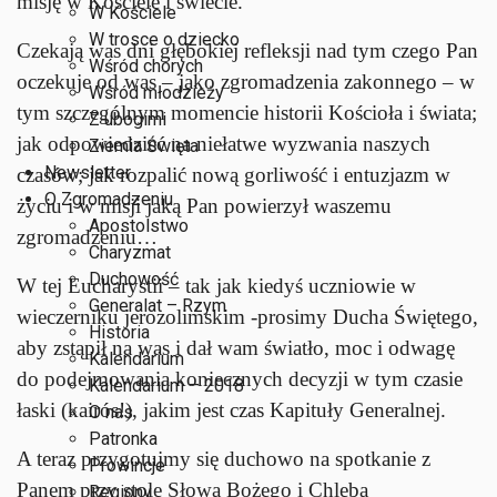
misję w Kościele i świecie.
W Kościele
W trosce o dziecko
Czekają was dni głębokiej refleksji nad tym czego Pan
Wśród chorych
oczekuje od was – jako zgromadzenia zakonnego – w
Wśród młodzieży
tym szczególnym momencie historii Kościoła i świata;
Z ubogimi
jak odpowiedzieć na niełatwe wyzwania naszych
Ziemia Święta
Newsletter
czasów; jak rozpalić nową gorliwość i entuzjazm w
O Zgromadzeniu
życiu i w misji jaką Pan powierzył waszemu
Apostolstwo
zgromadzeniu…
Charyzmat
Duchowość
W tej Eucharystii – tak jak kiedyś uczniowie w
Generalat – Rzym
wieczerniku jerozolimskim -prosimy Ducha Świętego,
Historia
aby zstąpił na was i dał wam światło, moc i odwagę
Kalendarium
do podejmowania koniecznych decyzji w tym czasie
Kalendarium – 2018
łaski (kairós!), jakim jest czas Kapituły Generalnej.
O nas
Patronka
A teraz przygotujmy się duchowo na spotkanie z
Prowincje
Panem przy stole Słowa Bożego i Chleba
Regiony